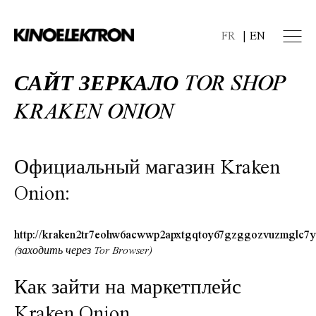
FR
EN
САЙТ ЗЕРКАЛО TOR SHOP
KRAKEN ONION
Официальный магазин
Kraken
Onion
:
http://kraken2tr7eohw6acwwp2apxtgqtoy67gzggozvuzmglc7y
(заходить через Tor Browser)
Как зайти на маркетплейс
Kraken Onion