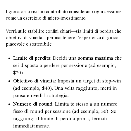
I giocatori a rischio controllato considerano ogni sessione
come un esercizio di micro-investimento.
Verrà utile stabilire confini chiari—sia limiti di perdita che
obiettivi di vincita—per mantenere l’esperienza di gioco
piacevole e sostenibile.
Limite di perdita:
Decidi una somma massima che
sei disposto a perdere per sessione (ad esempio,
$20).
Obiettivo di vincita:
Imposta un target di stop‑win
(ad esempio, $40). Una volta raggiunto, metti in
pausa e rivedi la strategia.
Numero di round:
Limita te stesso a un numero
fisso di round per sessione (ad esempio, 30). Se
raggiungi il limite di perdita prima, fermati
immediatamente.