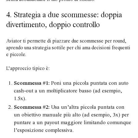
4. Strategia a due scommesse: doppia
divertimento, doppio controllo
Aviator ti permette di piazzare due scommesse per round,
aprendo una strategia sottile per chi ama decisioni frequenti
e piccole.
L’approccio tipico è:
Scommessa #1:
Poni una piccola puntata con auto
cash‑out a un moltiplicatore basso (ad esempio,
1.5x).
Scommessa #2:
Usa un’altra piccola puntata con
un obiettivo manuale più alto (ad esempio, 3x) per
puntare a un payout maggiore limitando comunque
l’esposizione complessiva.