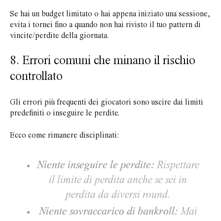
Se hai un budget limitato o hai appena iniziato una sessione,
evita i tornei fino a quando non hai rivisto il tuo pattern di
vincite/perdite della giornata.
8. Errori comuni che minano il rischio
controllato
Gli errori più frequenti dei giocatori sono uscire dai limiti
predefiniti o inseguire le perdite.
Ecco come rimanere disciplinati:
Niente inseguire le perdite:
Rispettare
il limite di perdita anche se sei in
perdita da diversi round.
Niente sovraccarico di bankroll:
Mai