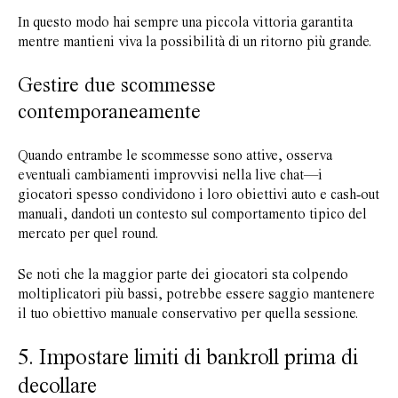
In questo modo hai sempre una piccola vittoria garantita
mentre mantieni viva la possibilità di un ritorno più grande.
Gestire due scommesse
contemporaneamente
Quando entrambe le scommesse sono attive, osserva
eventuali cambiamenti improvvisi nella live chat—i
giocatori spesso condividono i loro obiettivi auto e cash‑out
manuali, dandoti un contesto sul comportamento tipico del
mercato per quel round.
Se noti che la maggior parte dei giocatori sta colpendo
moltiplicatori più bassi, potrebbe essere saggio mantenere
il tuo obiettivo manuale conservativo per quella sessione.
5. Impostare limiti di bankroll prima di
decollare