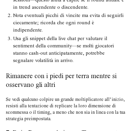
in trend ascendente o discendente.
Nota eventuali picchi di vincite ma evita di seguirli
ciecamente; ricorda che ogni round è
indipendente.
Usa gli snippet della live chat per valutare il
sentiment della community—se molti giocatori
stanno cash-out anticipatamente, potrebbe
segnalare volatilità in arrivo.
Rimanere con i piedi per terra mentre si
osservano gli altri
Se vedi qualcuno colpire un grande moltiplicatore all’inizio,
resisti alla tentazione di replicare la loro dimensione di
scommessa o il timing, a meno che non sia in linea con la tua
strategia preimpostata.