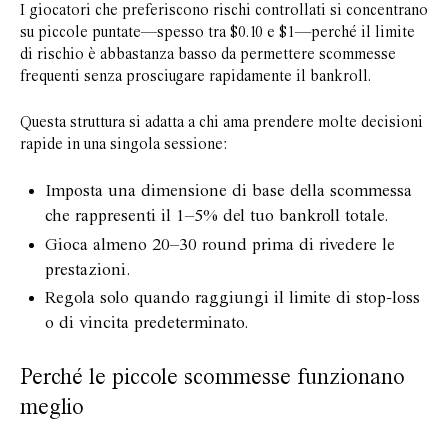
I giocatori che preferiscono rischi controllati si concentrano
su piccole puntate—spesso tra $0.10 e $1—perché il limite
di rischio è abbastanza basso da permettere scommesse
frequenti senza prosciugare rapidamente il bankroll.
Questa struttura si adatta a chi ama prendere molte decisioni
rapide in una singola sessione:
Imposta una dimensione di base della scommessa
che rappresenti il 1–5% del tuo bankroll totale.
Gioca almeno 20–30 round prima di rivedere le
prestazioni.
Regola solo quando raggiungi il limite di stop-loss
o di vincita predeterminato.
Perché le piccole scommesse funzionano
meglio