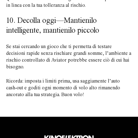
in linea con la tua tolleranza al rischio.
10. Decolla oggi—Mantienilo
intelligente, mantienilo piccolo
Se stai cercando un gioco che ti permetta di testare
decisioni rapide senza rischiare grandi somme, l’ambiente a
rischio controllato di Aviator potrebbe essere ciò di cui hai
bisogno.
Ricorda: imposta i limiti prima, usa saggiamente l’auto
cash‑out e goditi ogni momento di volo alto rimanendo
ancorato alla tua strategia. Buon volo!