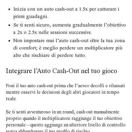
Inizia con un auto cash‑out a 1.5x per catturare i
primi guadagni.
Se ti senti sicuro, aumenta gradualmente l’obiettivo
a 2x o 2.5x nelle sessioni successive.
Non impostare mai l’auto cash‑out oltre la tua zona
di comfort; è meglio perdere un moltiplicatore più
alto che rischiare di perdere tutto.
Integrare l’Auto Cash‑Out nel tuo gioco
Poni il tuo auto cash‑out prima che l’aereo decolli e rilassati
mentre osservi le decisioni degli altri giocatori in tempo
reale.
Se ti senti avventuroso in un round, cash-out manualmente
proprio quando il moltiplicatore raggiunge il tuo obiettivo
personale—questo aggiunge un ulteriore livello di controllo
senza abbandonare il tuo profilo di rischio.