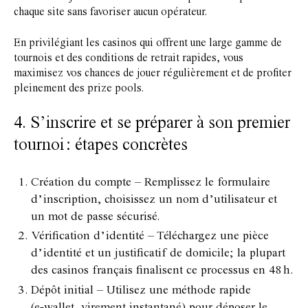
chaque site sans favoriser aucun opérateur.
En privilégiant les casinos qui offrent une large gamme de
tournois et des conditions de retrait rapides, vous
maximisez vos chances de jouer régulièrement et de profiter
pleinement des prize pools.
4. S’inscrire et se préparer à son premier
tournoi : étapes concrètes
Création du compte – Remplissez le formulaire
d’inscription, choisissez un nom d’utilisateur et
un mot de passe sécurisé.
Vérification d’identité – Téléchargez une pièce
d’identité et un justificatif de domicile; la plupart
des casinos français finalisent ce processus en 48 h.
Dépôt initial – Utilisez une méthode rapide
(e‑wallet, virement instantané) pour déposer le