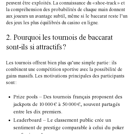
peuvent être exploités. La connaissance du « shoe‑track » et
la compréhension des probabilités de chaque main donnent
aux joueurs un avantage subtil, même si le baccarat reste l’un
des jeux les plus équilibrés du casino en ligne.
2. Pourquoi les tournois de baccarat
sont‑ils si attractifs ?
Les tournois offrent bien plus qu’une simple partie : ils
combinent une compétition sportive avec la possibilité de
gains massifs. Les motivations principales des participants
sont :
Prize pools – Des tournois français proposent des
jackpots de 10 000 € à 50 000 €, souvent partagés
entre les dix premiers.
Leaderboard – Le classement public crée un
sentiment de prestige comparable à celui du poker