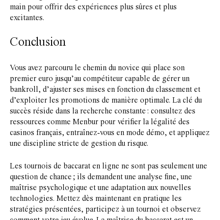
main pour offrir des expériences plus sûres et plus
excitantes.
Conclusion
Vous avez parcouru le chemin du novice qui place son
premier euro jusqu’au compétiteur capable de gérer un
bankroll, d’ajuster ses mises en fonction du classement et
d’exploiter les promotions de manière optimale. La clé du
succès réside dans la recherche constante : consultez des
ressources comme Menbur pour vérifier la légalité des
casinos français, entraînez‑vous en mode démo, et appliquez
une discipline stricte de gestion du risque.
Les tournois de baccarat en ligne ne sont pas seulement une
question de chance ; ils demandent une analyse fine, une
maîtrise psychologique et une adaptation aux nouvelles
technologies. Mettez dès maintenant en pratique les
stratégies présentées, participez à un tournoi et observez