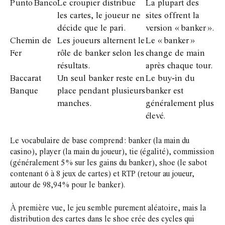
Punto Banco
Le croupier distribue
La plupart des
les cartes, le joueur ne
sites offrent la
décide que le pari.
version « banker ».
Chemin de
Les joueurs alternent le
Le « banker »
Fer
rôle de banker selon les
change de main
résultats.
après chaque tour.
Baccarat
Un seul banker reste en
Le buy‑in du
Banque
place pendant plusieurs
banker est
manches.
généralement plus
élevé.
Le vocabulaire de base comprend : banker (la main du
casino), player (la main du joueur), tie (égalité), commission
(généralement 5 % sur les gains du banker), shoe (le sabot
contenant 6 à 8 jeux de cartes) et RTP (retour au joueur,
autour de 98,94 % pour le banker).
À première vue, le jeu semble purement aléatoire, mais la
distribution des cartes dans le shoe crée des cycles qui