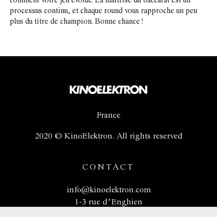
comment votre jeu évolue. La maîtrise du baccarat est un
processus continu, et chaque round vous rapproche un peu
plus du titre de champion. Bonne chance !
France
2020 © KinoElektron. All rights reserved
CONTACT
info@kinoelektron.com
1-3 rue d’Enghien
75010 Paris, France