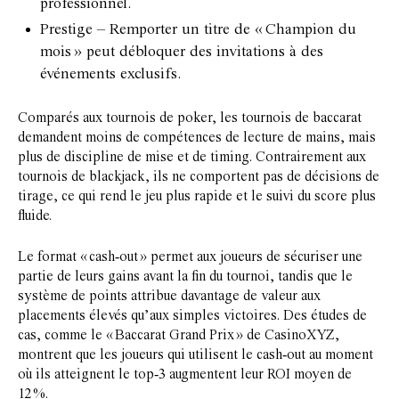
professionnel.
Prestige – Remporter un titre de « Champion du
mois » peut débloquer des invitations à des
événements exclusifs.
Comparés aux tournois de poker, les tournois de baccarat
demandent moins de compétences de lecture de mains, mais
plus de discipline de mise et de timing. Contrairement aux
tournois de blackjack, ils ne comportent pas de décisions de
tirage, ce qui rend le jeu plus rapide et le suivi du score plus
fluide.
Le format « cash‑out » permet aux joueurs de sécuriser une
partie de leurs gains avant la fin du tournoi, tandis que le
système de points attribue davantage de valeur aux
placements élevés qu’aux simples victoires. Des études de
cas, comme le « Baccarat Grand Prix » de CasinoXYZ,
montrent que les joueurs qui utilisent le cash‑out au moment
où ils atteignent le top‑3 augmentent leur ROI moyen de
12 %.