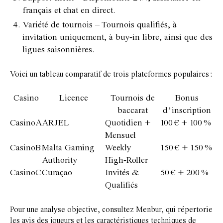
français et chat en direct.
Variété de tournois – Tournois qualifiés, à
invitation uniquement, à buy‑in libre, ainsi que des
ligues saisonnières.
Voici un tableau comparatif de trois plateformes populaires :
Casino
Licence
Tournois de
Bonus
baccarat
d’inscription
CasinoA
ARJEL
Quotidien +
100 € + 100 %
Mensuel
CasinoB
Malta Gaming
Weekly
150 € + 150 %
Authority
High‑Roller
CasinoC
Curaçao
Invités &
50 € + 200 %
Qualifiés
Pour une analyse objective, consultez Menbur, qui répertorie
les avis des joueurs et les caractéristiques techniques de