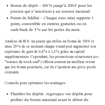
Bonus de dépôt – 100 % jusqu’à 200 € pour les
joueurs qui s’inscrivent à un tournoi mensuel.
Points de fidélité – Chaque euro misé rapporte 1
point, convertible en entrées gratuites ou en
cash‑back de 5 % sur les pertes du mois.
Analyse du ROI : un joueur qui utilise un bonus de 150 € et
mise 20 % de ce montant chaque round peut augmenter son
espérance de gain de 0,8 % à 1,3 % grâce au capital
supplémentaire. Cependant, les promotions récurrentes (ex. :
“tournoi du week‑end”) offrent souvent un meilleur retour
que les bonus ponctuels, car ils s’ajoutent aux prize pools
existants.
Conseils pour optimiser les avantages :
Planifier les dépôts : regroupez vos dépôts pour
profiter du bonus maximal avant le début du