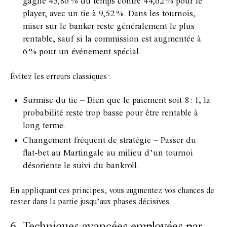
gagne 45,86 % du temps contre 44,62 % pour le
player, avec un tie à 9,52 %. Dans les tournois,
miser sur le banker reste généralement le plus
rentable, sauf si la commission est augmentée à
6 % pour un événement spécial.
Évitez les erreurs classiques :
Surmise du tie – Bien que le paiement soit 8 : 1, la
probabilité reste trop basse pour être rentable à
long terme.
Changement fréquent de stratégie – Passer du
flat‑bet au Martingale au milieu d’un tournoi
désoriente le suivi du bankroll.
En appliquant ces principes, vous augmentez vos chances de
rester dans la partie jusqu’aux phases décisives.