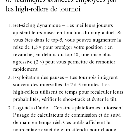
6. Techniques avancées employées par
les high‑rollers de tournoi
Bet‑sizing dynamique – Les meilleurs joueurs
ajustent leurs mises en fonction du rang actuel. Si
vous êtes dans le top‑5, vous pouvez augmenter la
mise de 1,5 × pour protéger votre position ; en
revanche, en dehors du top‑10, une mise plus
agressive (2 ×) peut vous permettre de remonter
rapidement.
Exploitation des pauses – Les tournois intègrent
souvent des intervalles de 2 à 5 minutes. Les
high‑rollers utilisent ce temps pour recalculer leurs
probabilités, vérifier le shoe‑track et éviter le tilt.
Logiciels d’aide – Certaines plateformes autorisent
l’usage de calculateurs de commission et de suivi
de main en temps réel. Ces outils affichent le
pourcentage exact de gain attendu pour chaque