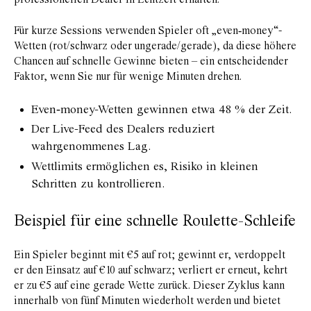
Für kurze Sessions verwenden Spieler oft „even‑money“-
Wetten (rot/schwarz oder ungerade/gerade), da diese höhere
Chancen auf schnelle Gewinne bieten – ein entscheidender
Faktor, wenn Sie nur für wenige Minuten drehen.
Even‑money-Wetten gewinnen etwa 48 % der Zeit.
Der Live-Feed des Dealers reduziert
wahrgenommenes Lag.
Wettlimits ermöglichen es, Risiko in kleinen
Schritten zu kontrollieren.
Beispiel für eine schnelle Roulette-Schleife
Ein Spieler beginnt mit €5 auf rot; gewinnt er, verdoppelt
er den Einsatz auf €10 auf schwarz; verliert er erneut, kehrt
er zu €5 auf eine gerade Wette zurück. Dieser Zyklus kann
innerhalb von fünf Minuten wiederholt werden und bietet