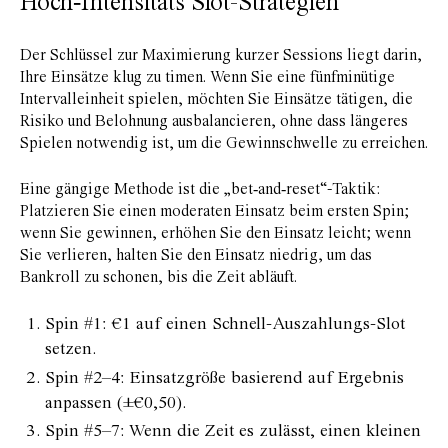
Hoch‑Intensitäts Slot-Strategien
Der Schlüssel zur Maximierung kurzer Sessions liegt darin,
Ihre Einsätze klug zu timen. Wenn Sie eine fünfminütige
Intervalleinheit spielen, möchten Sie Einsätze tätigen, die
Risiko und Belohnung ausbalancieren, ohne dass längeres
Spielen notwendig ist, um die Gewinnschwelle zu erreichen.
Eine gängige Methode ist die „bet‑and‑reset“-Taktik:
Platzieren Sie einen moderaten Einsatz beim ersten Spin;
wenn Sie gewinnen, erhöhen Sie den Einsatz leicht; wenn
Sie verlieren, halten Sie den Einsatz niedrig, um das
Bankroll zu schonen, bis die Zeit abläuft.
Spin #1: €1 auf einen Schnell-Auszahlungs-Slot
setzen.
Spin #2–4: Einsatzgröße basierend auf Ergebnis
anpassen (±€0,50).
Spin #5–7: Wenn die Zeit es zulässt, einen kleinen