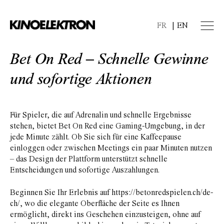
FR
EN
Bet On Red – Schnelle Gewinne
und sofortige Aktionen
Für Spieler, die auf Adrenalin und schnelle Ergebnisse
stehen, bietet Bet On Red eine Gaming-Umgebung, in der
jede Minute zählt. Ob Sie sich für eine Kaffeepause
einloggen oder zwischen Meetings ein paar Minuten nutzen
– das Design der Plattform unterstützt schnelle
Entscheidungen und sofortige Auszahlungen.
Beginnen Sie Ihr Erlebnis auf
https://betonredspielen.ch/de-
ch/
, wo die elegante Oberfläche der Seite es Ihnen
ermöglicht, direkt ins Geschehen einzusteigen, ohne auf