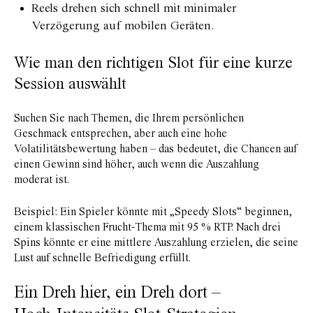
Reels drehen sich schnell mit minimaler
Verzögerung auf mobilen Geräten.
Wie man den richtigen Slot für eine kurze
Session auswählt
Suchen Sie nach Themen, die Ihrem persönlichen
Geschmack entsprechen, aber auch eine hohe
Volatilitätsbewertung haben – das bedeutet, die Chancen auf
einen Gewinn sind höher, auch wenn die Auszahlung
moderat ist.
Beispiel: Ein Spieler könnte mit „Speedy Slots“ beginnen,
einem klassischen Frucht-Thema mit 95 % RTP. Nach drei
Spins könnte er eine mittlere Auszahlung erzielen, die seine
Lust auf schnelle Befriedigung erfüllt.
Ein Dreh hier, ein Dreh dort –