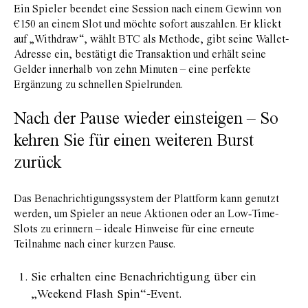
Ein Spieler beendet eine Session nach einem Gewinn von
€150 an einem Slot und möchte sofort auszahlen. Er klickt
auf „Withdraw“, wählt BTC als Methode, gibt seine Wallet-
Adresse ein, bestätigt die Transaktion und erhält seine
Gelder innerhalb von zehn Minuten – eine perfekte
Ergänzung zu schnellen Spielrunden.
Nach der Pause wieder einsteigen – So
kehren Sie für einen weiteren Burst
zurück
Das Benachrichtigungssystem der Plattform kann genutzt
werden, um Spieler an neue Aktionen oder an Low‑Time-
Slots zu erinnern – ideale Hinweise für eine erneute
Teilnahme nach einer kurzen Pause.
Sie erhalten eine Benachrichtigung über ein
„Weekend Flash Spin“-Event.