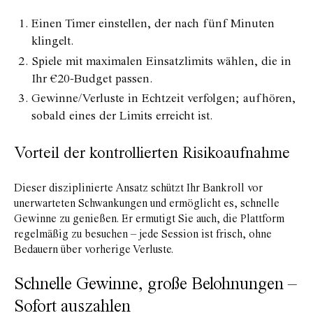
Einen Timer einstellen, der nach fünf Minuten
klingelt.
Spiele mit maximalen Einsatzlimits wählen, die in
Ihr €20-Budget passen.
Gewinne/Verluste in Echtzeit verfolgen; aufhören,
sobald eines der Limits erreicht ist.
Vorteil der kontrollierten Risikoaufnahme
Dieser disziplinierte Ansatz schützt Ihr Bankroll vor
unerwarteten Schwankungen und ermöglicht es, schnelle
Gewinne zu genießen. Er ermutigt Sie auch, die Plattform
regelmäßig zu besuchen – jede Session ist frisch, ohne
Bedauern über vorherige Verluste.
Schnelle Gewinne, große Belohnungen –
Sofort auszahlen