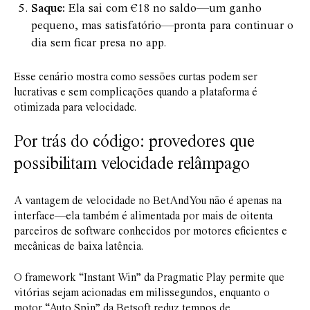
Saque:
Ela sai com €18 no saldo—um ganho
pequeno, mas satisfatório—pronta para continuar o
dia sem ficar presa no app.
Esse cenário mostra como sessões curtas podem ser
lucrativas e sem complicações quando a plataforma é
otimizada para velocidade.
Por trás do código: provedores que
possibilitam velocidade relâmpago
A vantagem de velocidade no BetAndYou não é apenas na
interface—ela também é alimentada por mais de oitenta
parceiros de software conhecidos por motores eficientes e
mecânicas de baixa latência.
O framework “Instant Win” da Pragmatic Play permite que
vitórias sejam acionadas em milissegundos, enquanto o
motor “Auto Spin” da Betsoft reduz tempos de