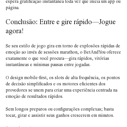
espera gratificação instantânea toda vez que inicia um app ou
página.
Conclusão: Entre e gire rápido—Jogue
agora!
Se seu estilo de jogo gira em torno de explosões rápidas de
emoção ao invés de sessões marathon, o BetAndYou oferece
exatamente o que você procura—gira rápidos, vitórias
instantâneas e mínimas pausas entre jogadas.
O design mobile-first, os slots de alta frequência, os pontos
de decisão simplificados e os motores eficientes dos
provedores se unem para criar uma experiência centrada na
emoção de resultados rápidos.
Sem longos preparos ou configurações complexas; basta
tocar, girar e assistir seus ganhos crescerem em minutos.