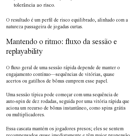
tolerância ao risco.
O resultado é um perfil de risco equilibrado, alinhado com a
natureza passageira de jogadas curtas.
Mantendo o ritmo: fluxo da sessão e
replayability
O fluxo geral de uma sessão rápida depende de manter o
engajamento contínuo—sequências de vitórias, quase
acertos ou gatilhos de bônus cumprem esse papel.
Uma sessão típica pode começar com uma sequência de
auto‑spin de dez rodadas, seguida por uma vitória rápida que
aciona um recurso de bônus instantâneo, como spins grátis
ou multiplicadores.
Essa cascata mantém os jogadores presos; eles se sentem
recompensados quase imediatamente e têm maior propensão