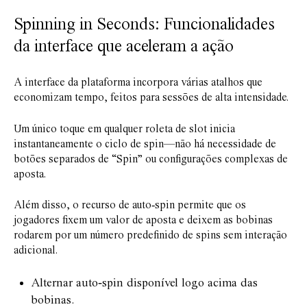
Spinning in Seconds: Funcionalidades
da interface que aceleram a ação
A interface da plataforma incorpora várias atalhos que
economizam tempo, feitos para sessões de alta intensidade.
Um único toque em qualquer roleta de slot inicia
instantaneamente o ciclo de spin—não há necessidade de
botões separados de “Spin” ou configurações complexas de
aposta.
Além disso, o recurso de auto‑spin permite que os
jogadores fixem um valor de aposta e deixem as bobinas
rodarem por um número predefinido de spins sem interação
adicional.
Alternar auto‑spin disponível logo acima das
bobinas.