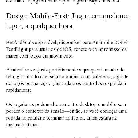
contínuo de jogabilidade rápida e gratificação imediata.
Design Mobile‑First: Jogue em qualquer
lugar, a qualquer hora
BetAndYou
’s app móvel, disponível para Android e iOS via
TestFlight para usuários de iOS, reflete o compromisso da
marca com jogos em movimento.
A interface se ajusta perfeitamente a qualquer tamanho de
tela, garantindo que, seja no ônibus ou na cafeteria, a grade
de jogos permaneça organizada e os controles respondam
rapidamente.
Os jogadores podem alternar entre desktop e mobile sem
perder o contexto da sessão—então, se você começar uma
rodada no celular e terminar no tablet, ainda estará na
mesma instância.