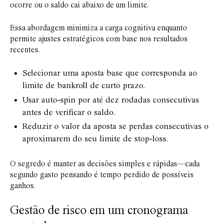
ocorre ou o saldo cai abaixo de um limite.
Essa abordagem minimiza a carga cognitiva enquanto
permite ajustes estratégicos com base nos resultados
recentes.
Selecionar uma aposta base que corresponda ao
limite de bankroll de curto prazo.
Usar auto‑spin por até dez rodadas consecutivas
antes de verificar o saldo.
Reduzir o valor da aposta se perdas consecutivas o
aproximarem do seu limite de stop‑loss.
O segredo é manter as decisões simples e rápidas—cada
segundo gasto pensando é tempo perdido de possíveis
ganhos.
Gestão de risco em um cronograma