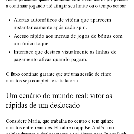
a continuar jogando até atingir seu limite ou o tempo acabar.
Alertas automáticos de vitória que aparecem
instantaneamente após cada spin.
Acesso rápido aos menus de jogos de bônus com
um único toque.
Interface que destaca visualmente as linhas de
pagamento ativas quando pagam.
O fluxo contínuo garante que até uma sessão de cinco
minutos seja completa e satisfatória.
Um cenário do mundo real: vitórias
rápidas de um deslocado
Considere Maria, que trabalha no centro e tem quinze
minutos entre reuniões. Ela abre o app BetAndYou no