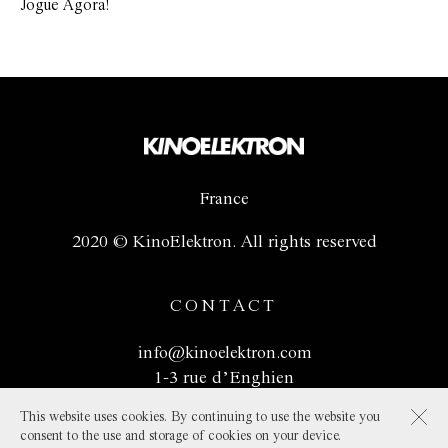
Jogue Agora!
France
2020 © KinoElektron. All rights reserved
CONTACT
info@kinoelektron.com
1-3 rue d’Enghien
75010 Paris, France
This website uses cookies. By continuing to use the website you
consent to the use and storage of cookies on your device.