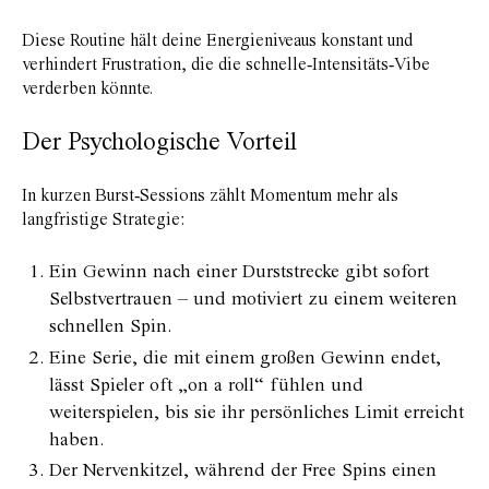
Diese Routine hält deine Energieniveaus konstant und
verhindert Frustration, die die schnelle‑Intensitäts‑Vibe
verderben könnte.
Der Psychologische Vorteil
In kurzen Burst‑Sessions zählt Momentum mehr als
langfristige Strategie:
Ein Gewinn nach einer Durststrecke gibt sofort
Selbstvertrauen – und motiviert zu einem weiteren
schnellen Spin.
Eine Serie, die mit einem großen Gewinn endet,
lässt Spieler oft „on a roll“ fühlen und
weiterspielen, bis sie ihr persönliches Limit erreicht
haben.
Der Nervenkitzel, während der Free Spins einen