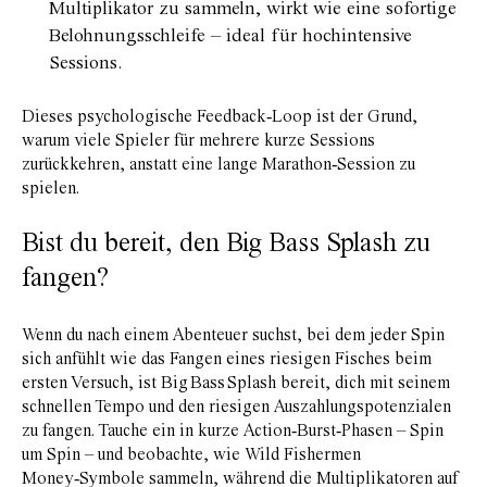
Multiplikator zu sammeln, wirkt wie eine sofortige
Belohnungsschleife – ideal für hochintensive
Sessions.
Dieses psychologische Feedback‑Loop ist der Grund,
warum viele Spieler für mehrere kurze Sessions
zurückkehren, anstatt eine lange Marathon‑Session zu
spielen.
Bist du bereit, den Big Bass Splash zu
fangen?
Wenn du nach einem Abenteuer suchst, bei dem jeder Spin
sich anfühlt wie das Fangen eines riesigen Fisches beim
ersten Versuch, ist Big Bass Splash bereit, dich mit seinem
schnellen Tempo und den riesigen Auszahlungspotenzialen
zu fangen. Tauche ein in kurze Action‑Burst‑Phasen – Spin
um Spin – und beobachte, wie Wild Fishermen
Money‑Symbole sammeln, während die Multiplikatoren auf