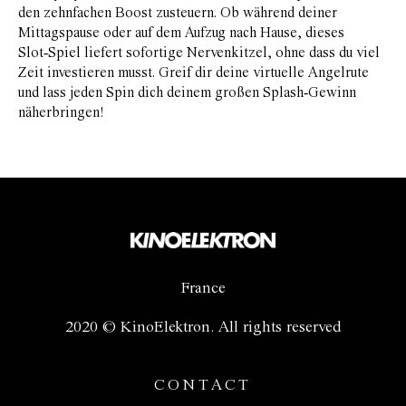
den zehnfachen Boost zusteuern. Ob während deiner
Mittagspause oder auf dem Aufzug nach Hause, dieses
Slot‑Spiel liefert sofortige Nervenkitzel, ohne dass du viel
Zeit investieren musst. Greif dir deine virtuelle Angelrute
und lass jeden Spin dich deinem großen Splash‑Gewinn
näherbringen!
France
2020 © KinoElektron. All rights reserved
CONTACT