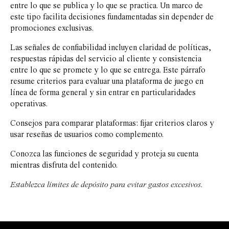
entre lo que se publica y lo que se practica. Un marco de
este tipo facilita decisiones fundamentadas sin depender de
promociones exclusivas.
Las señales de confiabilidad incluyen claridad de políticas,
respuestas rápidas del servicio al cliente y consistencia
entre lo que se promete y lo que se entrega. Este párrafo
resume criterios para evaluar una plataforma de juego en
línea de forma general y sin entrar en particularidades
operativas.
Consejos para comparar plataformas: fijar criterios claros y
usar reseñas de usuarios como complemento.
Conozca las funciones de seguridad y proteja su cuenta
mientras disfruta del contenido.
Establezca límites de depósito para evitar gastos excesivos.