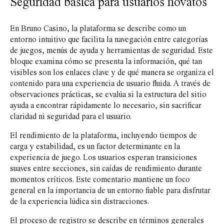
Seguridad básica para usuarios novatos
En Bruno Casino, la plataforma se describe como un
entorno intuitivo que facilita la navegación entre categorías
de juegos, menús de ayuda y herramientas de seguridad. Este
bloque examina cómo se presenta la información, qué tan
visibles son los enlaces clave y de qué manera se organiza el
contenido para una experiencia de usuario fluida. A través de
observaciones prácticas, se evalúa si la estructura del sitio
ayuda a encontrar rápidamente lo necesario, sin sacrificar
claridad ni seguridad para el usuario.
El rendimiento de la plataforma, incluyendo tiempos de
carga y estabilidad, es un factor determinante en la
experiencia de juego. Los usuarios esperan transiciones
suaves entre secciones, sin caídas de rendimiento durante
momentos críticos. Este comentario mantiene un foco
general en la importancia de un entorno fiable para disfrutar
de la experiencia lúdica sin distracciones.
El proceso de registro se describe en términos generales