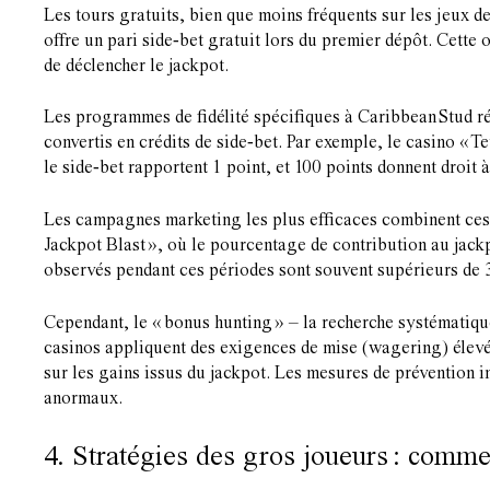
Les tours gratuits, bien que moins fréquents sur les jeux de
offre un pari side‑bet gratuit lors du premier dépôt. Cette
de déclencher le jackpot.
Les programmes de fidélité spécifiques à Caribbean Stud ré
convertis en crédits de side‑bet. Par exemple, le casino « 
le side‑bet rapportent 1 point, et 100 points donnent droit à
Les campagnes marketing les plus efficaces combinent ce
Jackpot Blast », où le pourcentage de contribution au jack
observés pendant ces périodes sont souvent supérieurs de 
Cependant, le « bonus hunting » – la recherche systématiq
casinos appliquent des exigences de mise (wagering) élevée
sur les gains issus du jackpot. Les mesures de prévention in
anormaux.
4. Stratégies des gros joueurs : comme