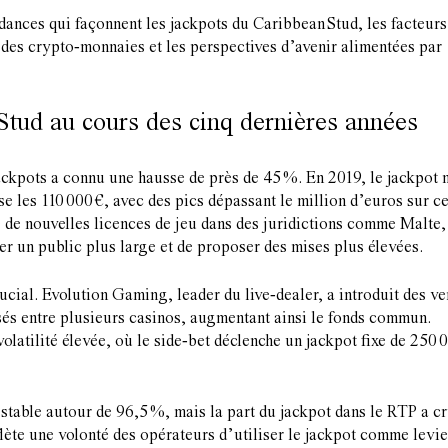
dances qui façonnent les jackpots du Caribbean Stud, les facteurs
t des crypto‑monnaies et les perspectives d’avenir alimentées par
 Stud au cours des cinq dernières années
ackpots a connu une hausse de près de 45 %. En 2019, le jackpot
se les 110 000 €, avec des pics dépassant le million d’euros sur ce
e de nouvelles licences de jeu dans des juridictions comme Malte,
er un public plus large et de proposer des mises plus élevées.
ucial. Evolution Gaming, leader du live‑dealer, a introduit des ve
sés entre plusieurs casinos, augmentant ainsi le fonds commun.
volatilité élevée, où le side‑bet déclenche un jackpot fixe de 250 
 stable autour de 96,5 %, mais la part du jackpot dans le RTP a cr
flète une volonté des opérateurs d’utiliser le jackpot comme levie