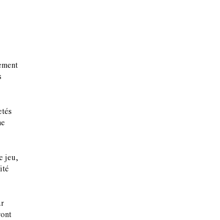
tement
s
etés
ne
e jeu,
ité
ar
ront