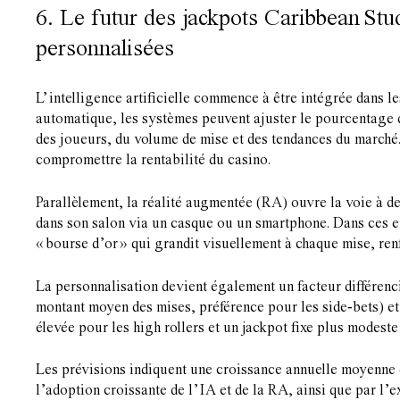
6. Le futur des jackpots Caribbean Stu
personnalisées
L’intelligence artificielle commence à être intégrée dans l
automatique, les systèmes peuvent ajuster le pourcentage 
des joueurs, du volume de mise et des tendances du march
compromettre la rentabilité du casino.
Parallèlement, la réalité augmentée (RA) ouvre la voie à des
dans son salon via un casque ou un smartphone. Dans ces e
« bourse d’or » qui grandit visuellement à chaque mise, ren
La personnalisation devient également un facteur différenci
montant moyen des mises, préférence pour les side‑bets) et
élevée pour les high rollers et un jackpot fixe plus modest
Les prévisions indiquent une croissance annuelle moyenne
l’adoption croissante de l’IA et de la RA, ainsi que par l