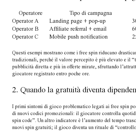
Operatore
Tipo di campagna
Operator A
Landing page + pop‑up
3
Operator B
Affiliate referral + email
6
Operator C
Mobile push notification
2
Questi esempi mostrano come i free spin riducano drasticam
tradizionali, perché il valore percepito è più elevato e il
pubblicità diretta e più in offerte mirate, sfruttando l’attr
giocatore registrato entro poche ore.
2. Quando la gratuità diventa dipenden
I primi sintomi di gioco problematico legati ai free spin 
di nuovi codici promozionali: il giocatore controlla quoti
spin code”. Un altro indicatore è l’aumento del tempo trasc
nuovi spin gratuiti; il gioco diventa un rituale di “controll