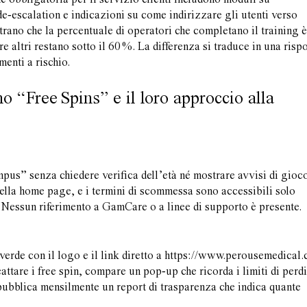
de‑escalation e indicazioni su come indirizzare gli utenti verso
trano che la percentuale di operatori che completano il training è
 altri restano sotto il 60 %. La differenza si traduce in una risp
enti a rischio.
no “Free Spins” e il loro approccio alla
pus” senza chiedere verifica dell’età né mostrare avvisi di gioc
 nella home page, e i termini di scommessa sono accessibili solo
a. Nessun riferimento a GamCare o a linee di supporto è presente.
erde con il logo e il link diretto a https://www.perousemedical
attare i free spin, compare un pop‑up che ricorda i limiti di perdi
to pubblica mensilmente un report di trasparenza che indica quante