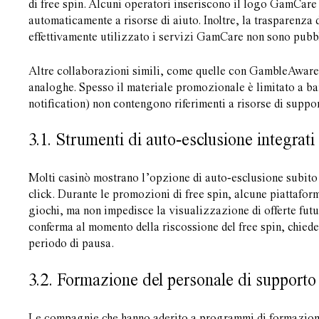
di free spin. Alcuni operatori inseriscono il logo GamCare 
automaticamente a risorse di aiuto. Inoltre, la trasparenza d
effettivamente utilizzato i servizi GamCare non sono pubbli
Altre collaborazioni simili, come quelle con GambleAware
analoghe. Spesso il materiale promozionale è limitato a ba
notification) non contengono riferimenti a risorse di suppor
3.1. Strumenti di auto‑esclusione integrati
Molti casinò mostrano l’opzione di auto‑esclusione subito
click. Durante le promozioni di free spin, alcune piattaf
giochi, ma non impedisce la visualizzazione di offerte fut
conferma al momento della riscossione del free spin, chieden
periodo di pausa.
3.2. Formazione del personale di supporto 
Le compagnie che hanno aderito a programmi di formazione 