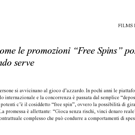
FILMS
come le promozioni “Free Spins” po
ndo serve
persone si avvicinano al gioco d’azzardo. In pochi anni le piattaf
ello internazionale e la concorrenza è passata dal semplice “depos
potenti c’è il cosiddetto “free spin”, ovvero la possibilità di gir
La promessa è allettante: “Gioca senza rischi, vinci denaro reale
o contrattuale complesso che può condurre a comportamenti di spe