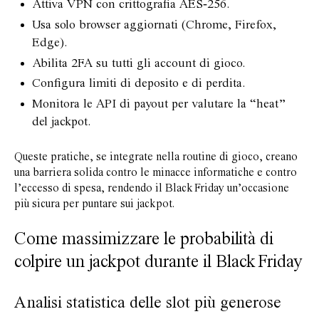
Attiva VPN con crittografia AES‑256.
Usa solo browser aggiornati (Chrome, Firefox,
Edge).
Abilita 2FA su tutti gli account di gioco.
Configura limiti di deposito e di perdita.
Monitora le API di payout per valutare la “heat”
del jackpot.
Queste pratiche, se integrate nella routine di gioco, creano
una barriera solida contro le minacce informatiche e contro
l’eccesso di spesa, rendendo il Black Friday un’occasione
più sicura per puntare sui jackpot.
Come massimizzare le probabilità di
colpire un jackpot durante il Black Friday
Analisi statistica delle slot più generose