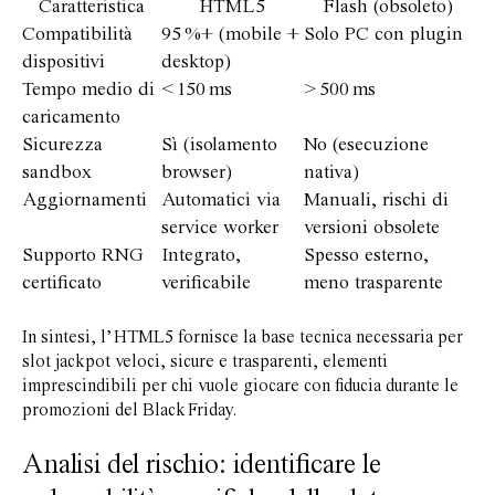
Caratteristica
HTML5
Flash (obsoleto)
Compatibilità
95 %+ (mobile +
Solo PC con plugin
dispositivi
desktop)
Tempo medio di
< 150 ms
> 500 ms
caricamento
Sicurezza
Sì (isolamento
No (esecuzione
sandbox
browser)
nativa)
Aggiornamenti
Automatici via
Manuali, rischi di
service worker
versioni obsolete
Supporto RNG
Integrato,
Spesso esterno,
certificato
verificabile
meno trasparente
In sintesi, l’HTML5 fornisce la base tecnica necessaria per
slot jackpot veloci, sicure e trasparenti, elementi
imprescindibili per chi vuole giocare con fiducia durante le
promozioni del Black Friday.
Analisi del rischio: identificare le