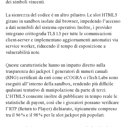
dei simboli vincenti.
La sicurezza del codice è un altro pilastro. Le slot HTML5
girano in sandbox isolate dal browser, impedendo l’accesso
a dati sensibili del sistema operativo. Inoltre, i provider
integrano crittografia TLS 1.3 per tutte le comunicazioni
client‑server e implementano aggiornamenti automatici via
service worker, riducendo il tempo di esposizione a
vulnerabilità note.
Queste caratteristiche hanno un impatto diretto sulla
trasparenza dei jackpot. I generatori di numeri casuali
(RNG) certificati da enti come eCOGRA o iTech Labs sono
eseguiti all’interno della sandbox, rendendo più difficile
qualsiasi tentativo di manipolazione da parte di terzi.
L’HTML5 consente inoltre di pubblicare in tempo reale le
statistiche di payout, così che i giocatori possano verificare
l’RTP (Return to Player) dichiarato, tipicamente compreso
tra il 96 % e il 98 % per le slot jackpot più popolari.