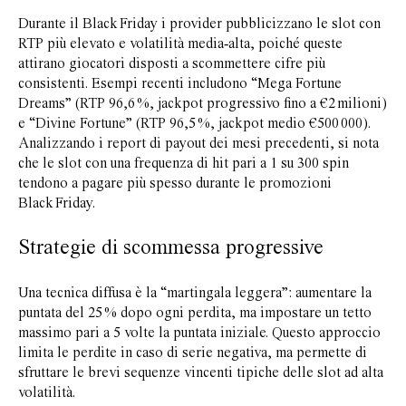
Durante il Black Friday i provider pubblicizzano le slot con
RTP più elevato e volatilità media‑alta, poiché queste
attirano giocatori disposti a scommettere cifre più
consistenti. Esempi recenti includono “Mega Fortune
Dreams” (RTP 96,6 %, jackpot progressivo fino a €2 milioni)
e “Divine Fortune” (RTP 96,5 %, jackpot medio €500 000).
Analizzando i report di payout dei mesi precedenti, si nota
che le slot con una frequenza di hit pari a 1 su 300 spin
tendono a pagare più spesso durante le promozioni
Black Friday.
Strategie di scommessa progressive
Una tecnica diffusa è la “martingala leggera”: aumentare la
puntata del 25 % dopo ogni perdita, ma impostare un tetto
massimo pari a 5 volte la puntata iniziale. Questo approccio
limita le perdite in caso di serie negativa, ma permette di
sfruttare le brevi sequenze vincenti tipiche delle slot ad alta
volatilità.