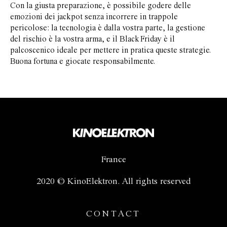
Con la giusta preparazione, è possibile godere delle
emozioni dei jackpot senza incorrere in trappole
pericolose: la tecnologia è dalla vostra parte, la gestione
del rischio è la vostra arma, e il Black Friday è il
palcoscenico ideale per mettere in pratica queste strategie.
Buona fortuna e giocate responsabilmente.
France
2020 © KinoElektron. All rights reserved
CONTACT