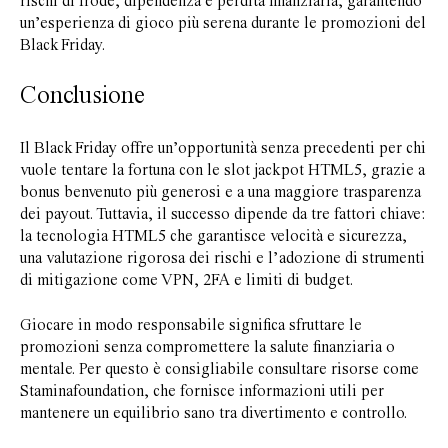
rischi di frode, dipendenza e perdita finanziaria, garantendo
un’esperienza di gioco più serena durante le promozioni del
Black Friday.
Conclusione
Il Black Friday offre un’opportunità senza precedenti per chi
vuole tentare la fortuna con le slot jackpot HTML5, grazie a
bonus benvenuto più generosi e a una maggiore trasparenza
dei payout. Tuttavia, il successo dipende da tre fattori chiave:
la tecnologia HTML5 che garantisce velocità e sicurezza,
una valutazione rigorosa dei rischi e l’adozione di strumenti
di mitigazione come VPN, 2FA e limiti di budget.
Giocare in modo responsabile significa sfruttare le
promozioni senza compromettere la salute finanziaria o
mentale. Per questo è consigliabile consultare risorse come
Staminafoundation, che fornisce informazioni utili per
mantenere un equilibrio sano tra divertimento e controllo.