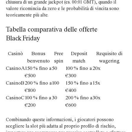
chiusura di un grande jackpot (es. 00:01 GMT), quando il
valore ricomincia da zero e le probabilità di vincita sono
teoricamente più alte.
Tabella comparativa delle offerte
Black Friday
Casinò
Bonus
Free
Deposit
Requisito di
benvenuto
spin
match
wagering
CasinoA
150 % fino a
50
100 % fino a
20x
€500
€300
CasinoB
200 % fino a
100
150 % fino a
15x
€800
€400
CasinoC
100 % fino a
30
200 % fino a
30x
€200
€600
Combinando queste informazioni, i giocatori possono
scegliere la slot più adatta al proprio profilo di rischio,