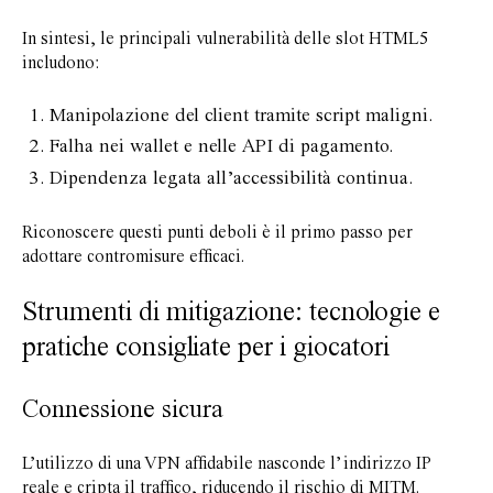
In sintesi, le principali vulnerabilità delle slot HTML5
includono:
Manipolazione del client tramite script maligni.
Falha nei wallet e nelle API di pagamento.
Dipendenza legata all’accessibilità continua.
Riconoscere questi punti deboli è il primo passo per
adottare contromisure efficaci.
Strumenti di mitigazione: tecnologie e
pratiche consigliate per i giocatori
Connessione sicura
L’utilizzo di una VPN affidabile nasconde l’indirizzo IP
reale e cripta il traffico, riducendo il rischio di MITM.