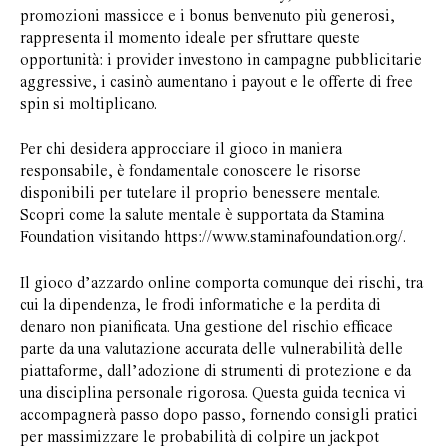
promozioni massicce e i bonus benvenuto più generosi,
rappresenta il momento ideale per sfruttare queste
opportunità: i provider investono in campagne pubblicitarie
aggressive, i casinò aumentano i payout e le offerte di free
spin si moltiplicano.
Per chi desidera approcciare il gioco in maniera
responsabile, è fondamentale conoscere le risorse
disponibili per tutelare il proprio benessere mentale.
Scopri come la salute mentale è supportata da Stamina
Foundation visitando
https://www.staminafoundation.org/
.
Il gioco d’azzardo online comporta comunque dei rischi, tra
cui la dipendenza, le frodi informatiche e la perdita di
denaro non pianificata. Una gestione del rischio efficace
parte da una valutazione accurata delle vulnerabilità delle
piattaforme, dall’adozione di strumenti di protezione e da
una disciplina personale rigorosa. Questa guida tecnica vi
accompagnerà passo dopo passo, fornendo consigli pratici
per massimizzare le probabilità di colpire un jackpot