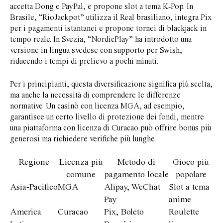
accetta Dong e PayPal, e propone slot a tema K‑Pop. In
Brasile, “RioJackpot” utilizza il Real brasiliano, integra Pix
per i pagamenti istantanei e propone tornei di blackjack in
tempo reale. In Svezia, “NordicPlay” ha introdotto una
versione in lingua svedese con supporto per Swish,
riducendo i tempi di prelievo a pochi minuti.
Per i principianti, questa diversificazione significa più scelta,
ma anche la necessità di comprendere le differenze
normative. Un casinò con licenza MGA, ad esempio,
garantisce un certo livello di protezione dei fondi, mentre
una piattaforma con licenza di Curacao può offrire bonus più
generosi ma richiedere verifiche più lunghe.
Regione
Licenza più
Metodo di
Gioco più
comune
pagamento locale
popolare
Asia‑Pacifico
MGA
Alipay, WeChat
Slot a tema
Pay
anime
America
Curacao
Pix, Boleto
Roulette