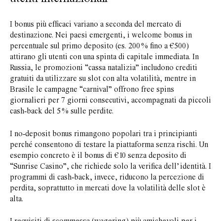
I bonus più efficaci variano a seconda del mercato di
destinazione. Nei paesi emergenti, i welcome bonus in
percentuale sul primo deposito (es. 200 % fino a €500)
attirano gli utenti con una spinta di capitale immediata. In
Russia, le promozioni “cassa natalizia” includono crediti
gratuiti da utilizzare su slot con alta volatilità, mentre in
Brasile le campagne “carnival” offrono free spins
giornalieri per 7 giorni consecutivi, accompagnati da piccoli
cash‑back del 5 % sulle perdite.
I no‑deposit bonus rimangono popolari tra i principianti
perché consentono di testare la piattaforma senza rischi. Un
esempio concreto è il bonus di €10 senza deposito di
“Sunrise Casino”, che richiede solo la verifica dell’identità. I
programmi di cash‑back, invece, riducono la percezione di
perdita, soprattutto in mercati dove la volatilità delle slot è
alta.