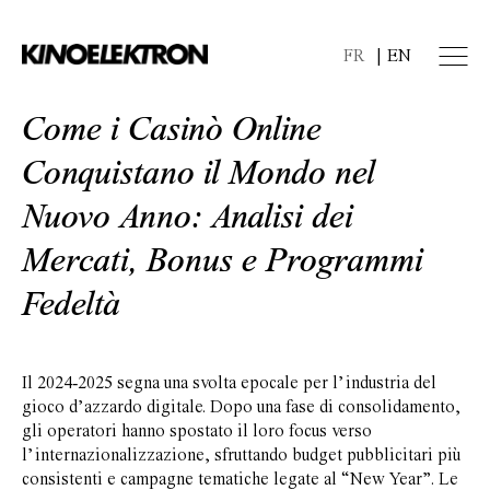
FR
EN
Come i Casinò Online
Conquistano il Mondo nel
Nuovo Anno: Analisi dei
Mercati, Bonus e Programmi
Fedeltà
Il 2024‑2025 segna una svolta epocale per l’industria del
gioco d’azzardo digitale. Dopo una fase di consolidamento,
gli operatori hanno spostato il loro focus verso
l’internazionalizzazione, sfruttando budget pubblicitari più
consistenti e campagne tematiche legate al “New Year”. Le