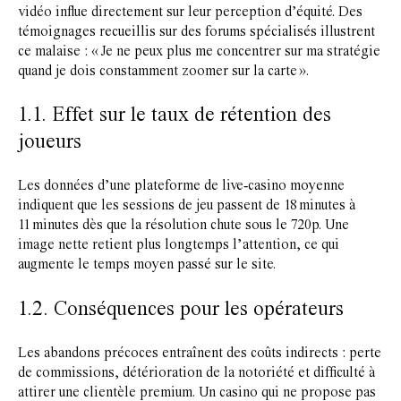
vidéo influe directement sur leur perception d’équité. Des
témoignages recueillis sur des forums spécialisés illustrent
ce malaise : « Je ne peux plus me concentrer sur ma stratégie
quand je dois constamment zoomer sur la carte ».
1.1. Effet sur le taux de rétention des
joueurs
Les données d’une plateforme de live‑casino moyenne
indiquent que les sessions de jeu passent de 18 minutes à
11 minutes dès que la résolution chute sous le 720p. Une
image nette retient plus longtemps l’attention, ce qui
augmente le temps moyen passé sur le site.
1.2. Conséquences pour les opérateurs
Les abandons précoces entraînent des coûts indirects : perte
de commissions, détérioration de la notoriété et difficulté à
attirer une clientèle premium. Un casino qui ne propose pas