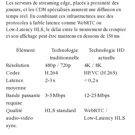
Les serveurs de streaming edge, placés à proximité des
joueurs, et les CDN spécialisés assurent une diffusion en
temps réel. En combinant ces infrastructures avec des
protocoles à faible latence comme WebRTC ou
Low‑Latency HLS, le délai entre le mouvement du croupier
et son affichage peut être maintenu en dessous de 150 ms.
Élément
Technologie
Technologie HD
traditionnelle
actuelle
Résolution
480p / 720p
4K / 8K
Codec
H.264
HEVC (H.265)
Latence
2‑3 s
< 0,2 s
moyenne
Bande passante
3‑5 Mbps
12‑25 Mbps
requise
Qualité
HLS standard
WebRTC /
audio‑vidéo
Low‑Latency HLS
sync.