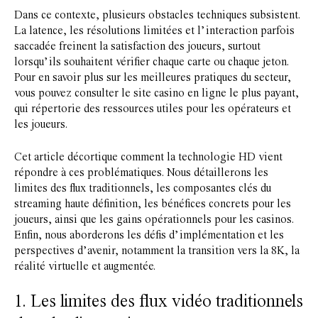
Dans ce contexte, plusieurs obstacles techniques subsistent.
La latence, les résolutions limitées et l’interaction parfois
saccadée freinent la satisfaction des joueurs, surtout
lorsqu’ils souhaitent vérifier chaque carte ou chaque jeton.
Pour en savoir plus sur les meilleures pratiques du secteur,
vous pouvez consulter le site
casino en ligne le plus payant
,
qui répertorie des ressources utiles pour les opérateurs et
les joueurs.
Cet article décortique comment la technologie HD vient
répondre à ces problématiques. Nous détaillerons les
limites des flux traditionnels, les composantes clés du
streaming haute définition, les bénéfices concrets pour les
joueurs, ainsi que les gains opérationnels pour les casinos.
Enfin, nous aborderons les défis d’implémentation et les
perspectives d’avenir, notamment la transition vers la 8K, la
réalité virtuelle et augmentée.
1. Les limites des flux vidéo traditionnels