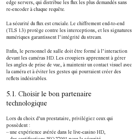
edge servers, qui distribue les flux les plus demandés sans
re‑encoder à chaque requête.
La sécurité du flux est cruciale. Le chiffrement end‑to‑end
(TLS 1.3) protège contre les interceptions, et les signatures
numériques garantissent l’intégrité du stream.
Enfin, le personnel de salle doit être formé à l’interaction
devant les caméras HD. Les croupiers apprennent à gérer
les angles de prise de vue, à maintenir un contact visuel avec
la caméra et à éviter les gestes qui pourraient créer des
reflets indésirables.
5.1. Choisir le bon partenaire
technologique
Lors du choix d’un prestataire, privilégiez ceux qui
possèdent :
– une expérience avérée dans le live‑casino HD,