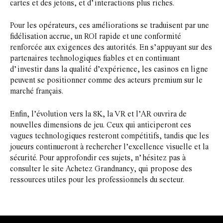
cartes et des jetons, et d’interactions plus riches.
Pour les opérateurs, ces améliorations se traduisent par une
fidélisation accrue, un ROI rapide et une conformité
renforcée aux exigences des autorités. En s’appuyant sur des
partenaires technologiques fiables et en continuant
d’investir dans la qualité d’expérience, les casinos en ligne
peuvent se positionner comme des acteurs premium sur le
marché français.
Enfin, l’évolution vers la 8K, la VR et l’AR ouvrira de
nouvelles dimensions de jeu. Ceux qui anticiperont ces
vagues technologiques resteront compétitifs, tandis que les
joueurs continueront à rechercher l’excellence visuelle et la
sécurité. Pour approfondir ces sujets, n’hésitez pas à
consulter le site Achetez Grandnancy, qui propose des
ressources utiles pour les professionnels du secteur.