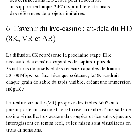
– des certifications ISO 27001 pour la sécurité,
– un support technique 24/7 disponible en français,
– des références de projets similaires.
6. L’avenir du live‑casino : au‑delà du HD
(8K, VR et AR)
La diffusion 8K représente la prochaine étape. Elle
nécessite des caméras capables de capturer plus de
33 millions de pixels et des réseaux capables de fournir
50‑100 Mbps par flux. Bien que coûteuse, la 8K rendrait
chaque grain de sable du tapis visible, créant une immersion
inégalée.
La réalité virtuelle (VR) propose des tables 360° où le
joueur porte un casque et se retrouve au centre d’une salle de
casino virtuelle. Les avatars du croupier et des autres joueurs
interagissent en temps réel, et les mises sont visualisées en
trois dimensions.