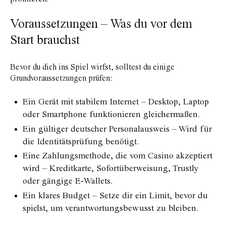
Voraussetzungen – Was du vor dem
Start brauchst
Bevor du dich ins Spiel wirfst, solltest du einige
Grundvoraussetzungen prüfen:
Ein Gerät mit stabilem Internet – Desktop, Laptop
oder Smartphone funktionieren gleichermaßen.
Ein gültiger deutscher Personalausweis – Wird für
die Identitätsprüfung benötigt.
Eine Zahlungsmethode, die vom Casino akzeptiert
wird – Kreditkarte, Sofortüberweisung, Trustly
oder gängige E‑Wallets.
Ein klares Budget – Setze dir ein Limit, bevor du
spielst, um verantwortungsbewusst zu bleiben.