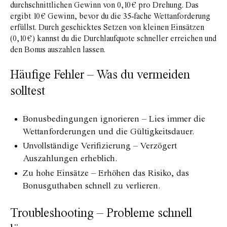
durchschnittlichen Gewinn von 0,10 € pro Drehung. Das
ergibt 10 € Gewinn, bevor du die 35‑fache Wettanforderung
erfüllst. Durch geschicktes Setzen von kleinen Einsätzen
(0,10 €) kannst du die Durchlaufquote schneller erreichen und
den Bonus auszahlen lassen.
Häufige Fehler – Was du vermeiden
solltest
Bonusbedingungen ignorieren – Lies immer die
Wettanforderungen und die Gültigkeitsdauer.
Unvollständige Verifizierung – Verzögert
Auszahlungen erheblich.
Zu hohe Einsätze – Erhöhen das Risiko, das
Bonusguthaben schnell zu verlieren.
Troubleshooting – Probleme schnell