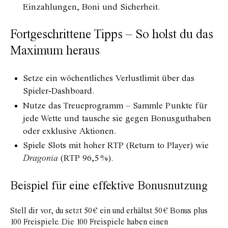
Einzahlungen, Boni und Sicherheit.
Fortgeschrittene Tipps – So holst du das
Maximum heraus
Setze ein wöchentliches Verlustlimit über das
Spieler‑Dashboard.
Nutze das Treueprogramm – Sammle Punkte für
jede Wette und tausche sie gegen Bonusguthaben
oder exklusive Aktionen.
Spiele Slots mit hoher RTP (Return to Player) wie
Dragonia
(RTP 96,5 %).
Beispiel für eine effektive Bonusnutzung
Stell dir vor, du setzt 50 € ein und erhältst 50 € Bonus plus
100 Freispiele. Die 100 Freispiele haben einen