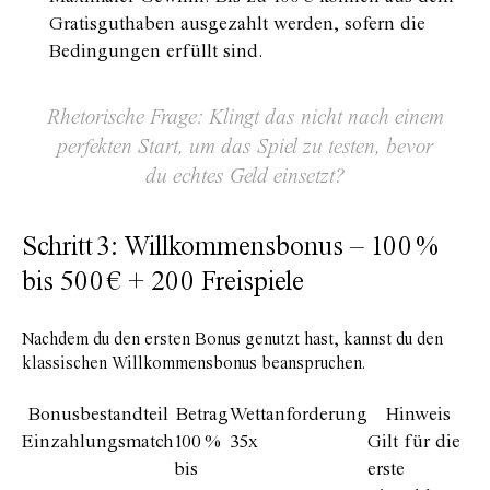
Gratisguthaben ausgezahlt werden, sofern die
Bedingungen erfüllt sind.
Rhetorische Frage: Klingt das nicht nach einem
perfekten Start, um das Spiel zu testen, bevor
du echtes Geld einsetzt?
Schritt 3: Willkommensbonus – 100 %
bis 500 € + 200 Freispiele
Nachdem du den ersten Bonus genutzt hast, kannst du den
klassischen Willkommensbonus beanspruchen.
Bonusbestandteil
Betrag
Wettanforderung
Hinweis
Einzahlungsmatch
100 %
35x
Gilt für die
bis
erste