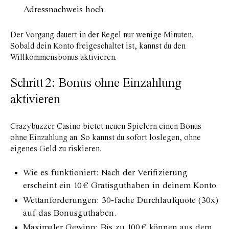
Adressnachweis hoch.
Der Vorgang dauert in der Regel nur wenige Minuten.
Sobald dein Konto freigeschaltet ist, kannst du den
Willkommensbonus aktivieren.
Schritt 2: Bonus ohne Einzahlung
aktivieren
Crazybuzzer Casino bietet neuen Spielern einen Bonus
ohne Einzahlung an. So kannst du sofort loslegen, ohne
eigenes Geld zu riskieren.
Wie es funktioniert: Nach der Verifizierung
erscheint ein 10 € Gratisguthaben in deinem Konto.
Wettanforderungen: 30‑fache Durchlaufquote (30x)
auf das Bonusguthaben.
Maximaler Gewinn: Bis zu 100 € können aus dem