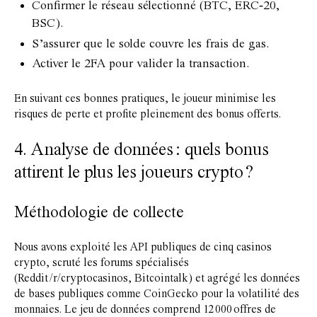
Confirmer le réseau sélectionné (BTC, ERC‑20,
BSC).
S’assurer que le solde couvre les frais de gas.
Activer le 2FA pour valider la transaction.
En suivant ces bonnes pratiques, le joueur minimise les
risques de perte et profite pleinement des bonus offerts.
4. Analyse de données : quels bonus
attirent le plus les joueurs crypto ?
Méthodologie de collecte
Nous avons exploité les API publiques de cinq casinos
crypto, scruté les forums spécialisés
(Reddit /r/cryptocasinos, Bitcointalk) et agrégé les données
de bases publiques comme CoinGecko pour la volatilité des
monnaies. Le jeu de données comprend 12 000 offres de