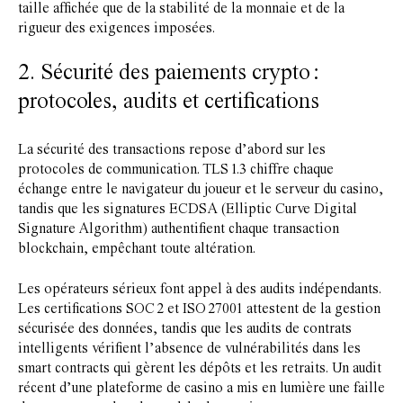
taille affichée que de la stabilité de la monnaie et de la
rigueur des exigences imposées.
2. Sécurité des paiements crypto :
protocoles, audits et certifications
La sécurité des transactions repose d’abord sur les
protocoles de communication. TLS 1.3 chiffre chaque
échange entre le navigateur du joueur et le serveur du casino,
tandis que les signatures ECDSA (Elliptic Curve Digital
Signature Algorithm) authentifient chaque transaction
blockchain, empêchant toute altération.
Les opérateurs sérieux font appel à des audits indépendants.
Les certifications SOC 2 et ISO 27001 attestent de la gestion
sécurisée des données, tandis que les audits de contrats
intelligents vérifient l’absence de vulnérabilités dans les
smart contracts qui gèrent les dépôts et les retraits. Un audit
récent d’une plateforme de casino a mis en lumière une faille