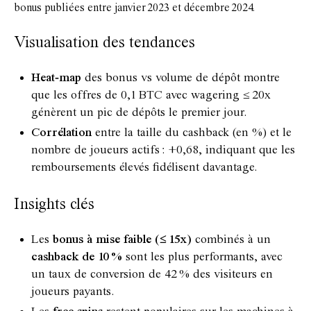
bonus publiées entre janvier 2023 et décembre 2024.
Visualisation des tendances
Heat‑map
des bonus vs volume de dépôt montre
que les offres de 0,1 BTC avec wagering ≤ 20x
génèrent un pic de dépôts le premier jour.
Corrélation
entre la taille du cashback (en %) et le
nombre de joueurs actifs : +0,68, indiquant que les
remboursements élevés fidélisent davantage.
Insights clés
Les
bonus à mise faible (≤ 15x)
combinés à un
cashback de 10 %
sont les plus performants, avec
un taux de conversion de 42 % des visiteurs en
joueurs payants.