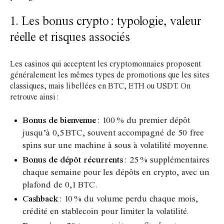
1. Les bonus crypto : typologie, valeur
réelle et risques associés
Les casinos qui acceptent les cryptomonnaies proposent
généralement les mêmes types de promotions que les sites
classiques, mais libellées en BTC, ETH ou USDT. On
retrouve ainsi :
Bonus de bienvenue
: 100 % du premier dépôt
jusqu’à 0,5 BTC, souvent accompagné de 50 free
spins sur une machine à sous à volatilité moyenne.
Bonus de dépôt récurrents
: 25 % supplémentaires
chaque semaine pour les dépôts en crypto, avec un
plafond de 0,1 BTC.
Cashback
: 10 % du volume perdu chaque mois,
crédité en stablecoin pour limiter la volatilité.