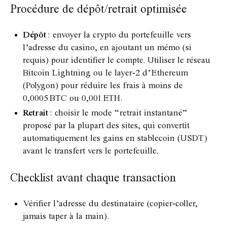
Procédure de dépôt/retrait optimisée
Dépôt
: envoyer la crypto du portefeuille vers
l’adresse du casino, en ajoutant un mémo (si
requis) pour identifier le compte. Utiliser le réseau
Bitcoin Lightning ou le layer‑2 d’Ethereum
(Polygon) pour réduire les frais à moins de
0,0005 BTC ou 0,001 ETH.
Retrait
: choisir le mode “retrait instantané”
proposé par la plupart des sites, qui convertit
automatiquement les gains en stablecoin (USDT)
avant le transfert vers le portefeuille.
Checklist avant chaque transaction
Vérifier l’adresse du destinataire (copier‑coller,
jamais taper à la main).