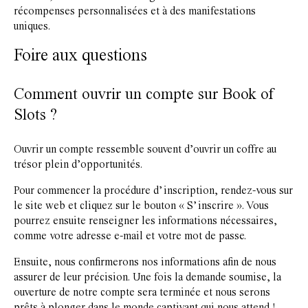
récompenses personnalisées et à des manifestations
uniques.
Foire aux questions
Comment ouvrir un compte sur Book of
Slots ?
Ouvrir un compte ressemble souvent d’ouvrir un coffre au
trésor plein d’opportunités.
Pour commencer la procédure d’inscription, rendez-vous sur
le site web et cliquez sur le bouton « S’inscrire ». Vous
pourrez ensuite renseigner les informations nécessaires,
comme votre adresse e-mail et votre mot de passe.
Ensuite, nous confirmerons nos informations afin de nous
assurer de leur précision. Une fois la demande soumise, la
ouverture de notre compte sera terminée et nous serons