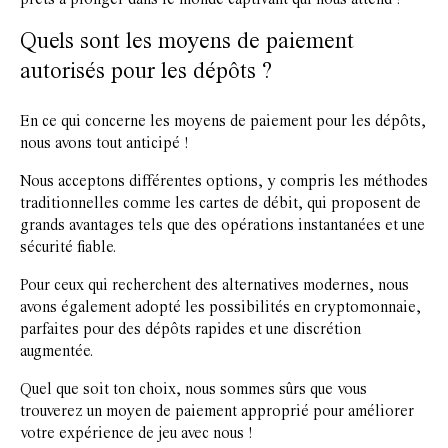
prêts à plonger dans le monde captivant qui nous attend !
Quels sont les moyens de paiement
autorisés pour les dépôts ?
En ce qui concerne les moyens de paiement pour les dépôts,
nous avons tout anticipé !
Nous acceptons différentes options, y compris les méthodes
traditionnelles comme les cartes de débit, qui proposent de
grands avantages tels que des opérations instantanées et une
sécurité fiable.
Pour ceux qui recherchent des alternatives modernes, nous
avons également adopté les possibilités en cryptomonnaie,
parfaites pour des dépôts rapides et une discrétion
augmentée.
Quel que soit ton choix, nous sommes sûrs que vous
trouverez un moyen de paiement approprié pour améliorer
votre expérience de jeu avec nous !