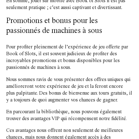
En somme, jouer sur mobile avec Book of Slots n’est pas
seulement pratique ; c’est aussi captivant et divertissant.
Promotions et bonus pour les
passionnés de machines à sous
Pour profiter pleinement de l’expérience de jeu offerte par
Book of Slots, il est souvent judicieux de profiter des
incroyables promotions et bonus disponibles pour les
passionnés de machines à sous.
Nous sommes ravis de vous présenter des offres uniques qui
amélioreront votre expérience de jeu et la feront encore
plus palpitante. Des bonus de bienvenue aux tours gratuits, il
y a toujours de quoi augmenter vos chances de gagner.
En parcourant la bibliothèque, nous pouvons également
trouver des avantages VIP qui récompensent notre fidélité.
Ces avantages nous offrent non seulement de meilleures
chances, mais nous donnent également accès à des