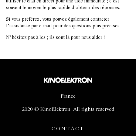
utiliser le chat en direct pour une aide immédiate ; c’est
souvent le moyen le plus rapide d’obtenir des réponses.
Si vous préférez, vous pouvez également contacter
l’assistance par e-mail pour des questions plus précises.
N’hésitez pas à les ; ils sont là pour nous aider !
France
2020 © KinoElektron. All rights reserved
CONTACT