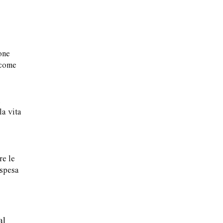
one
 come
i
la vita
re le
 spesa
al