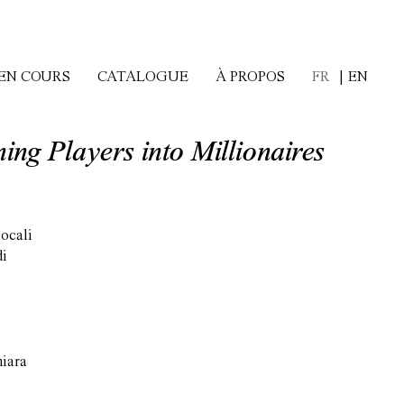
FR
EN
 EN COURS
CATALOGUE
À PROPOS
ng Players into Millionaires
locali
di
hiara