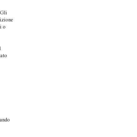
 Gli
sizione
i o
l
iato
cando