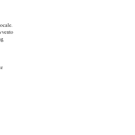
ocale.
avvento
ng
te