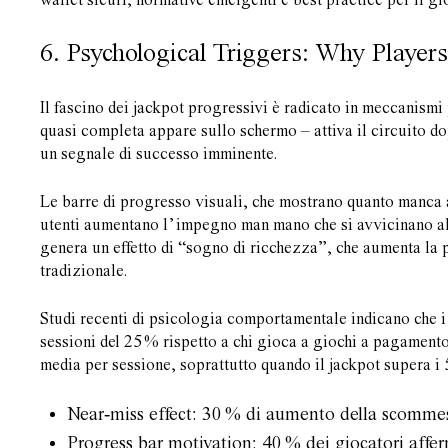
wallet sicuri, normative emergenti e best practice per il g
6. Psychological Triggers: Why Playe
Il fascino dei jackpot progressivi è radicato in meccanism
quasi completa appare sullo schermo – attiva il circuito d
un segnale di successo imminente.
Le barre di progresso visuali, che mostrano quanto manca al
utenti aumentano l’impegno man mano che si avvicinano all
genera un effetto di “sogno di ricchezza”, che aumenta la 
tradizionale.
Studi recenti di psicologia comportamentale indicano che i
sessioni del 25 % rispetto a chi gioca a giochi a pagament
media per sessione, soprattutto quando il jackpot supera i 5
Near‑miss effect: 30 % di aumento della scommes
Progress bar motivation: 40 % dei giocatori affe