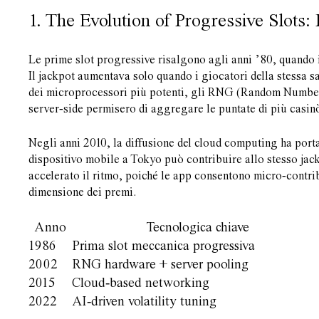
1. The Evolution of Progressive Slots
Le prime slot progressive risalgono agli anni ’80, quando i
Il jackpot aumentava solo quando i giocatori della stessa 
dei microprocessori più potenti, gli RNG (Random Number G
server‑side permisero di aggregare le puntate di più casin
Negli anni 2010, la diffusione del cloud computing ha porta
dispositivo mobile a Tokyo può contribuire allo stesso jac
accelerato il ritmo, poiché le app consentono micro‑contri
dimensione dei premi.
Anno
Tecnologica chiave
1986
Prima slot meccanica progressiva
2002
RNG hardware + server pooling
2015
Cloud‑based networking
2022
AI‑driven volatility tuning