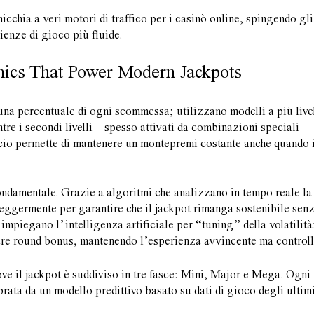
icchia a veri motori di traffico per i casinò online, spingendo gli
rienze di gioco più fluide.
nics That Power Modern Jackpots
una percentuale di ogni scommessa; utilizzano modelli a più livel
tre i secondi livelli – spesso attivati da combinazioni speciali –
io permette di mantenere un montepremi costante anche quando i
ondamentale. Grazie a algoritmi che analizzano in tempo reale la
 leggermente per garantire che il jackpot rimanga sostenibile sen
impiegano l’intelligenza artificiale per “tuning” della volatilità
ivare round bonus, mantenendo l’esperienza avvincente ma controll
ve il jackpot è suddiviso in tre fasce: Mini, Major e Mega. Ogni 
ibrata da un modello predittivo basato su dati di gioco degli ultim