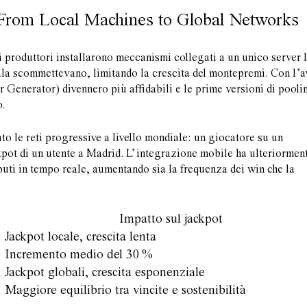
: From Local Machines to Global Networks
 produttori installarono meccanismi collegati a un unico server l
sala scommettevano, limitando la crescita del montepremi. Con l’
enerator) divennero più affidabili e le prime versioni di pooli
ò.
to le reti progressive a livello mondiale: un giocatore su un
kpot di un utente a Madrid. L’integrazione mobile ha ulteriormen
buti in tempo reale, aumentando sia la frequenza dei win che la
Impatto sul jackpot
Jackpot locale, crescita lenta
Incremento medio del 30 %
Jackpot globali, crescita esponenziale
Maggiore equilibrio tra vincite e sostenibilità