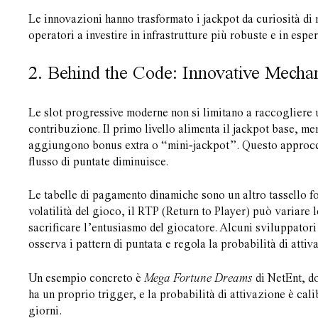
Le innovazioni hanno trasformato i jackpot da curiosità di n
operatori a investire in infrastrutture più robuste e in espe
2. Behind the Code: Innovative Mecha
Le slot progressive moderne non si limitano a raccogliere 
contribuzione. Il primo livello alimenta il jackpot base, men
aggiungono bonus extra o “mini‑jackpot”. Questo approcc
flusso di puntate diminuisce.
Le tabelle di pagamento dinamiche sono un altro tassello f
volatilità del gioco, il RTP (Return to Player) può variare
sacrificare l’entusiasmo del giocatore. Alcuni sviluppatori 
osserva i pattern di puntata e regola la probabilità di att
Un esempio concreto è
Mega Fortune Dreams
di NetEnt, do
ha un proprio trigger, e la probabilità di attivazione è cal
giorni.