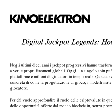
Digital Jackpot Legends: Ho
Negli ultimi dieci anni i jackpot progressivi hanno trasfor
a veri e propri fenomeni globali. Oggi, un singolo spin può
piattaforme e milioni di giocatori in tempo reale. Questa e
concreta di come la progettazione di gioco, i modelli matem
giocatore.
Per chi vuole approfondire il ruolo delle criptovalute in que
delle opportunità offerte dal mondo blockchain, senza prom