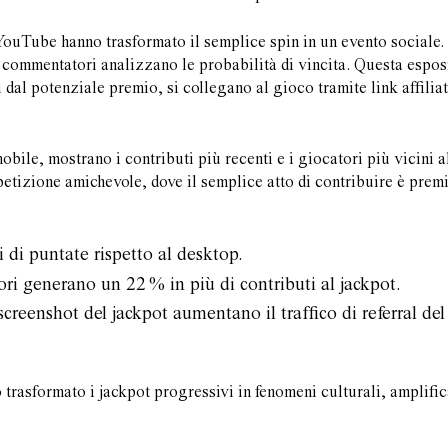
YouTube hanno trasformato il semplice spin in un evento sociale.
i commentatori analizzano le probabilità di vincita. Questa espo
i dal potenziale premio, si collegano al gioco tramite link affiliat
mobile, mostrano i contributi più recenti e i giocatori più vicini a
tizione amichevole, dove il semplice atto di contribuire è prem
di puntate rispetto al desktop.
ori generano un 22 % in più di contributi al jackpot.
creenshot del jackpot aumentano il traffico di referral del
 trasformato i jackpot progressivi in fenomeni culturali, amplifi