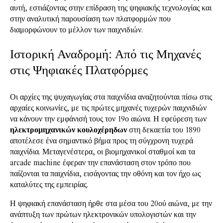
αυτή, εστιάζοντας στην επίδραση της ψηφιακής τεχνολογίας και
στην αναλυτική παρουσίαση των πλατφορμών που
διαμορφώνουν το μέλλον των παιχνιδιών.
Ιστορική Αναδρομή: Από τις Μηχανές
στις Ψηφιακές Πλατφόρμες
Οι αρχίες της ψυχαγωγίας στα παιχνίδια αναζητούνται πίσω στις
αρχαίες κοινωνίες, με τις πρώτες μηχανές τυχερών παιχνιδιών
να κάνουν την εμφάνισή τους τον 19ο αιώνα. Η εφεύρεση των
ηλεκτρομηχανικών κουλοχέρηδων
στη δεκαετία του 1890
αποτέλεσε ένα σημαντικό βήμα προς τη σύγχρονη τυχερά
παιχνίδια. Μεταγενέστερα, οι βιομηχανικοί σταθμοί και τα
arcade machine έφεραν την επανάσταση στον τρόπο που
παίζονται τα παιχνίδια, εισάγοντας την οθόνη και τον ήχο ως
καταλύτες της εμπειρίας.
Η ψηφιακή επανάσταση ήρθε στα μέσα του 20ού αιώνα, με την
ανάπτυξη των πρώτων ηλεκτρονικών υπολογιστών και την