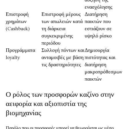
ενασχόλησης
Επιστροφή
Επιστροφή μέρους
Διατήρηση
χρημάτων
των απωλειών κατά
παικτών που
(Cashback)
τη διάρκεια
εστιάζουν σε
συγκεκριμένης
υψηλό ρίσκο
περιόδου
Προγράμματα
Συλλογή πόντων και
Δημιουργία
loyalty
ανταμοιβές με βάση
πιστότητας και
τις δραστηριότητες
διατήρηση
μακροπρόθεσμων
παικτών
Ο ρόλος των προσφορών καζίνο στην
αειφορία και αξιοπιστία της
βιομηχανίας
Παρόλο που οι προσφορές μπορεί να θεωρούνται ως μέσο