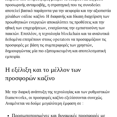
προσωρινής ανταμοιβής, η στρατηγική που τις συνοδεύει
αποτελεί βασικό παράγοντα για την αειφορία και την αξιοπιστία
χιλιάδων online καζίνο. Η διαφανής και δίκαιη διαχείριση των
προωθητικών ενεργειών αποκαλύπτει τις προθέσεις και την
ηθική των επιχειρήσεων, ενισχύοντας την εμπιστοσύνη των
παικτών. Επιπλέον, η τεχνολογία blockchain και τα αναλυτικά
δεδομένα επιτρέπουν στους operators να προσαρμόζουν τις
προσφορές με βάση τις συμπεριφορές των χρηστών,
δημιουργώντας μία πιο εξατομικευμένη και αποτελεσματική
εμπειρία.
Η εξέλιξη και το μέλλον των
προσφορών καζίνο
Με την διαρκή ανάπτυξη της τεχνολογίας και των ρυθμιστικών
frameworks, οι προσφορές καζίνο εξελίσσονται συνεχώς.
Αναμένεται να δούμε μεγαλύτερη έμφαση σε :
Προσωποποιημένες και δυναμικές προσφορές με