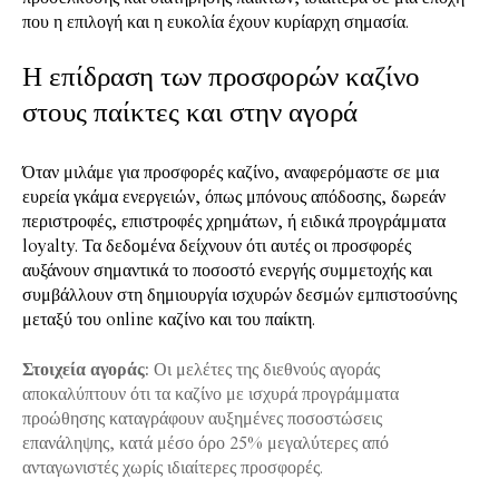
που η επιλογή και η ευκολία έχουν κυρίαρχη σημασία.
Η επίδραση των προσφορών καζίνο
στους παίκτες και στην αγορά
Όταν μιλάμε για
προσφορές καζίνο
, αναφερόμαστε σε μια
ευρεία γκάμα ενεργειών, όπως μπόνους απόδοσης, δωρεάν
περιστροφές, επιστροφές χρημάτων, ή ειδικά προγράμματα
loyalty. Τα δεδομένα δείχνουν ότι αυτές οι προσφορές
αυξάνουν σημαντικά το ποσοστό ενεργής συμμετοχής και
συμβάλλουν στη δημιουργία ισχυρών δεσμών εμπιστοσύνης
μεταξύ του online καζίνο και του παίκτη.
Στοιχεία αγοράς:
Οι μελέτες της διεθνούς αγοράς
αποκαλύπτουν ότι τα καζίνο με ισχυρά προγράμματα
προώθησης καταγράφουν αυξημένες ποσοστώσεις
επανάληψης, κατά μέσο όρο 25% μεγαλύτερες από
ανταγωνιστές χωρίς ιδιαίτερες προσφορές.