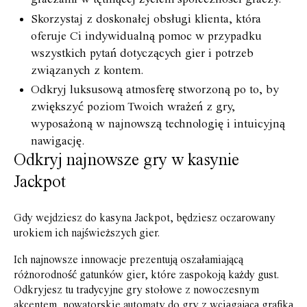
Skorzystaj z doskonałej obsługi klienta, która
oferuje Ci indywidualną pomoc w przypadku
wszystkich pytań dotyczących gier i potrzeb
związanych z kontem.
Odkryj luksusową atmosferę stworzoną po to, by
zwiększyć poziom Twoich wrażeń z gry,
wyposażoną w najnowszą technologię i intuicyjną
nawigację.
Odkryj najnowsze gry w kasynie
Jackpot
Gdy wejdziesz do kasyna Jackpot, będziesz oczarowany
urokiem ich najświeższych gier.
Ich najnowsze innowacje prezentują oszałamiającą
różnorodność gatunków gier, które zaspokoją każdy gust.
Odkryjesz tu tradycyjne gry stołowe z nowoczesnym
akcentem, nowatorskie automaty do gry z wciągającą grafiką