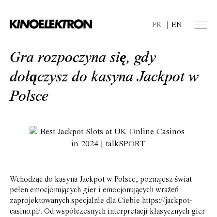
FR
EN
Gra rozpoczyna się, gdy
dołączysz do kasyna Jackpot w
Polsce
Wchodząc do kasyna Jackpot w Polsce, poznajesz świat
pełen emocjonujących gier i emocjonujących wrażeń
zaprojektowanych specjalnie dla Ciebie
https://jackpot-
casino.pl/
. Od współczesnych interpretacji klasycznych gier