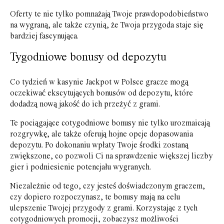
Oferty te nie tylko pomnażają Twoje prawdopodobieństwo
na wygraną, ale także czynią, że Twoja przygoda staje się
bardziej fascynująca.
Tygodniowe bonusy od depozytu
Co tydzień w kasynie Jackpot w Polsce gracze mogą
oczekiwać ekscytujących bonusów od depozytu, które
dodadzą nową jakość do ich przeżyć z grami.
Te pociągające cotygodniowe bonusy nie tylko urozmaicają
rozgrywkę, ale także oferują hojne opcje dopasowania
depozytu. Po dokonaniu wpłaty Twoje środki zostaną
zwiększone, co pozwoli Ci na sprawdzenie większej liczby
gier i podniesienie potencjału wygranych.
Niezależnie od tego, czy jesteś doświadczonym graczem,
czy dopiero rozpoczynasz, te bonusy mają na celu
ulepszenie Twojej przygody z grami. Korzystając z tych
cotygodniowych promocji, zobaczysz możliwości