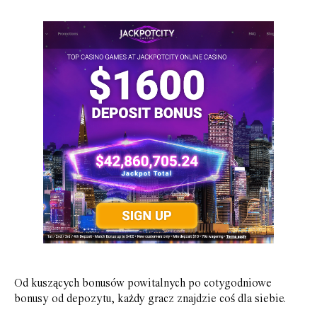
Od kuszących bonusów powitalnych po cotygodniowe
bonusy od depozytu, każdy gracz znajdzie coś dla siebie.