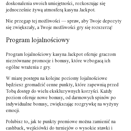
doskonalenia swoich umiejętności, rozkoszując się
jednocześnie żywą atmosferą kasyna Jackpot.
Nie przegap tej możliwości — spraw, aby Twoje depozyty
się zwiększały, a Twoje możliwości gry się rozszerzą!
Program lojalnościowy
Program lojalnościowy kasyna Jackpot oferuje graczom
niezrównane promocje i bonusy, które wzbogacą ich
ogólne wrażenia z gry.
W miarę postępu na kolejne poziomy lojalnościowe
będziesz gromadzić cenne punkty, które zapewnią przed
Tobą dostęp do wielu ekskluzywnych korzyści. Każdy
poziom oferuje nowe bonusy, od darmowych spinów po
indywidualne bonusy, zwiększając rozgrywkę na wyżyny
emocji.
Polubisz to, jak te punkty premiowe można zamienić na
cashback, wejściówki do turniejów o wysokie stawki i