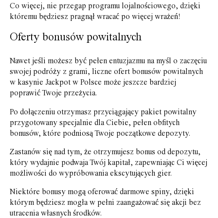
Co więcej, nie przegap programu lojalnościowego, dzięki
któremu będziesz pragnął wracać po więcej wrażeń!
Oferty bonusów powitalnych
Nawet jeśli możesz być pełen entuzjazmu na myśl o zaczęciu
swojej podróży z grami, liczne ofert bonusów powitalnych
w kasynie Jackpot w Polsce może jeszcze bardziej
poprawić Twoje przeżycia.
Po dołączeniu otrzymasz przyciągający pakiet powitalny
przygotowany specjalnie dla Ciebie, pełen obfitych
bonusów, które podniosą Twoje początkowe depozyty.
Zastanów się nad tym, że otrzymujesz bonus od depozytu,
który wydajnie podwaja Twój kapitał, zapewniając Ci więcej
możliwości do wypróbowania ekscytujących gier.
Niektóre bonusy mogą oferować darmowe spiny, dzięki
którym będziesz mogła w pełni zaangażować się akcji bez
utracenia własnych środków.