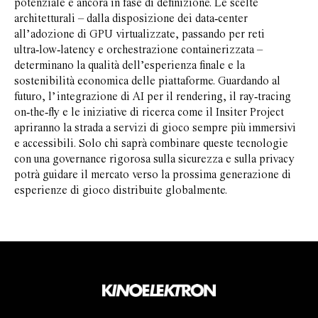
potenziale è ancora in fase di definizione. Le scelte
architetturali – dalla disposizione dei data‑center
all’adozione di GPU virtualizzate, passando per reti
ultra‑low‑latency e orchestrazione containerizzata –
determinano la qualità dell’esperienza finale e la
sostenibilità economica delle piattaforme. Guardando al
futuro, l’integrazione di AI per il rendering, il ray‑tracing
on‑the‑fly e le iniziative di ricerca come il Insiter Project
apriranno la strada a servizi di gioco sempre più immersivi
e accessibili. Solo chi saprà combinare queste tecnologie
con una governance rigorosa sulla sicurezza e sulla privacy
potrà guidare il mercato verso la prossima generazione di
esperienze di gioco distribuite globalmente.