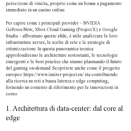
percezione di vincita, proprio come un bonus a pagamento
immediato in un casino online.
Per capire come i principali provider – NVIDIA
GeForce Now, Xbox Cloud Gaming (Project X) e Google
Stadia – affrontano queste sfide, è utile analizzare le loro
infrastrutture server, le scelte di rete e le strategie di
ottimizzazione. In questa panoramica tecnica
approfondiremo le architetture sottostanti, le tecnologie
emergenti e le best practice che stanno plasmando il futuro
del gaming on‑demand. Scoprirete anche come il progetto
europeo
https://www.insiter-project.eu/
sta contribuendo
alla ricerca su reti a bassa latenza e edge computing,
fornendo un contesto di riferimento per le innovazioni in
corso.
1. Architettura di data‑center: dal core al
edge