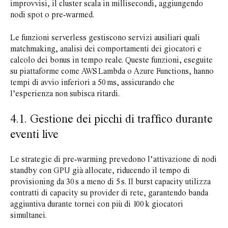
improvvisi, il cluster scala in millisecondi, aggiungendo
nodi spot o pre‑warmed.
Le funzioni serverless gestiscono servizi ausiliari quali
matchmaking, analisi dei comportamenti dei giocatori e
calcolo dei bonus in tempo reale. Queste funzioni, eseguite
su piattaforme come AWS Lambda o Azure Functions, hanno
tempi di avvio inferiori a 50 ms, assicurando che
l’esperienza non subisca ritardi.
4.1. Gestione dei picchi di traffico durante
eventi live
Le strategie di pre‑warming prevedono l’attivazione di nodi
standby con GPU già allocate, riducendo il tempo di
provisioning da 30 s a meno di 5 s. Il burst capacity utilizza
contratti di capacity su provider di rete, garantendo banda
aggiuntiva durante tornei con più di 100 k giocatori
simultanei.