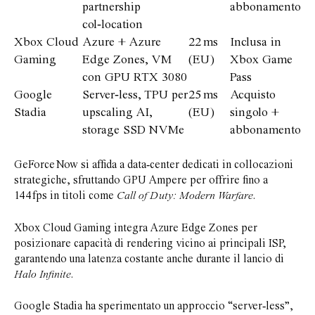
partnership
abbonamento
col‑location
Xbox Cloud
Azure + Azure
22 ms
Inclusa in
Gaming
Edge Zones, VM
(EU)
Xbox Game
con GPU RTX 3080
Pass
Google
Server‑less, TPU per
25 ms
Acquisto
Stadia
upscaling AI,
(EU)
singolo +
storage SSD NVMe
abbonamento
GeForce Now si affida a data‑center dedicati in collocazioni
strategiche, sfruttando GPU Ampere per offrire fino a
144 fps in titoli come
Call of Duty: Modern Warfare
.
Xbox Cloud Gaming integra Azure Edge Zones per
posizionare capacità di rendering vicino ai principali ISP,
garantendo una latenza costante anche durante il lancio di
Halo Infinite
.
Google Stadia ha sperimentato un approccio “server‑less”,