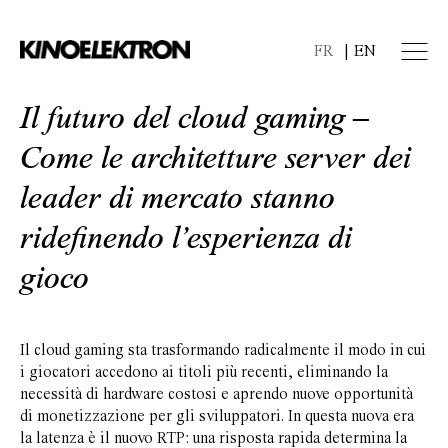
FR
EN
Il futuro del cloud gaming –
Come le architetture server dei
leader di mercato stanno
ridefinendo l’esperienza di
gioco
Il cloud gaming sta trasformando radicalmente il modo in cui
i giocatori accedono ai titoli più recenti, eliminando la
necessità di hardware costosi e aprendo nuove opportunità
di monetizzazione per gli sviluppatori. In questa nuova era
la latenza è il nuovo RTP: una risposta rapida determina la