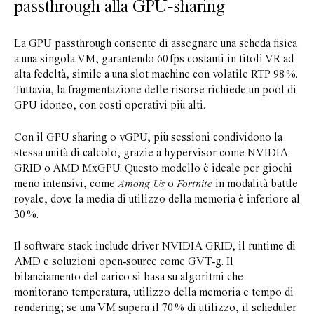
passthrough alla GPU‑sharing
La GPU passthrough consente di assegnare una scheda fisica
a una singola VM, garantendo 60 fps costanti in titoli VR ad
alta fedeltà, simile a una slot machine con volatile RTP 98 %.
Tuttavia, la fragmentazione delle risorse richiede un pool di
GPU idoneo, con costi operativi più alti.
Con il GPU sharing o vGPU, più sessioni condividono la
stessa unità di calcolo, grazie a hypervisor come NVIDIA
GRID o AMD MxGPU. Questo modello è ideale per giochi
meno intensivi, come
Among Us
o
Fortnite
in modalità battle
royale, dove la media di utilizzo della memoria è inferiore al
30 %.
Il software stack include driver NVIDIA GRID, il runtime di
AMD e soluzioni open‑source come GVT‑g. Il
bilanciamento del carico si basa su algoritmi che
monitorano temperatura, utilizzo della memoria e tempo di
rendering; se una VM supera il 70 % di utilizzo, il scheduler