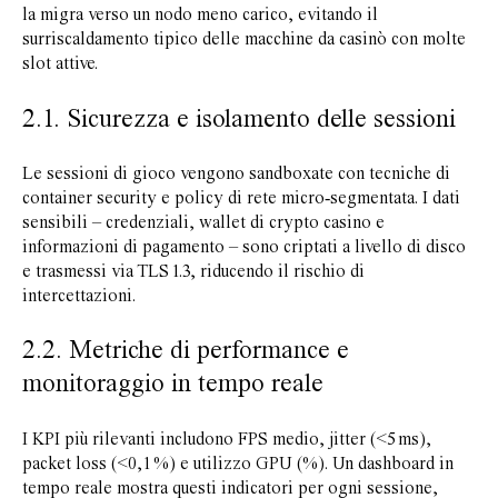
la migra verso un nodo meno carico, evitando il
surriscaldamento tipico delle macchine da casinò con molte
slot attive.
2.1. Sicurezza e isolamento delle sessioni
Le sessioni di gioco vengono sandboxate con tecniche di
container security e policy di rete micro‑segmentata. I dati
sensibili – credenziali, wallet di crypto casino e
informazioni di pagamento – sono criptati a livello di disco
e trasmessi via TLS 1.3, riducendo il rischio di
intercettazioni.
2.2. Metriche di performance e
monitoraggio in tempo reale
I KPI più rilevanti includono FPS medio, jitter (<5 ms),
packet loss (<0,1 %) e utilizzo GPU (%). Un dashboard in
tempo reale mostra questi indicatori per ogni sessione,