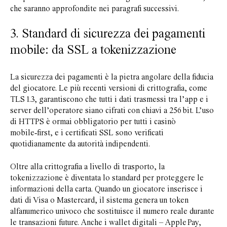
che saranno approfondite nei paragrafi successivi.
3. Standard di sicurezza dei pagamenti
mobile: da SSL a tokenizzazione
La sicurezza dei pagamenti è la pietra angolare della fiducia
del giocatore. Le più recenti versioni di crittografia, come
TLS 1.3, garantiscono che tutti i dati trasmessi tra l’app e i
server dell’operatore siano cifrati con chiavi a 256 bit. L’uso
di HTTPS è ormai obbligatorio per tutti i casinò
mobile‑first, e i certificati SSL sono verificati
quotidianamente da autorità indipendenti.
Oltre alla crittografia a livello di trasporto, la
tokenizzazione è diventata lo standard per proteggere le
informazioni della carta. Quando un giocatore inserisce i
dati di Visa o Mastercard, il sistema genera un token
alfanumerico univoco che sostituisce il numero reale durante
le transazioni future. Anche i wallet digitali – Apple Pay,