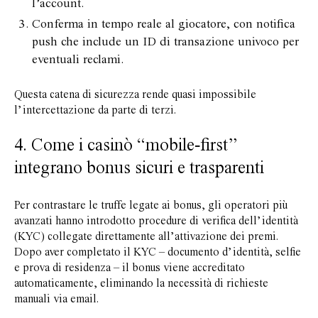
l’account.
Conferma in tempo reale al giocatore, con notifica
push che include un ID di transazione univoco per
eventuali reclami.
Questa catena di sicurezza rende quasi impossibile
l’intercettazione da parte di terzi.
4. Come i casinò “mobile‑first”
integrano bonus sicuri e trasparenti
Per contrastare le truffe legate ai bonus, gli operatori più
avanzati hanno introdotto procedure di verifica dell’identità
(KYC) collegate direttamente all’attivazione dei premi.
Dopo aver completato il KYC – documento d’identità, selfie
e prova di residenza – il bonus viene accreditato
automaticamente, eliminando la necessità di richieste
manuali via email.