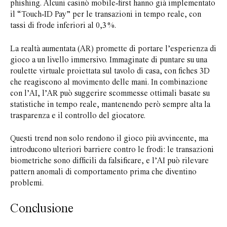
phishing. Alcuni casinò mobile‑first hanno già implementato
il “Touch‑ID Pay” per le transazioni in tempo reale, con
tassi di frode inferiori al 0,3 %.
La realtà aumentata (AR) promette di portare l’esperienza di
gioco a un livello immersivo. Immaginate di puntare su una
roulette virtuale proiettata sul tavolo di casa, con fiches 3D
che reagiscono al movimento delle mani. In combinazione
con l’AI, l’AR può suggerire scommesse ottimali basate su
statistiche in tempo reale, mantenendo però sempre alta la
trasparenza e il controllo del giocatore.
Questi trend non solo rendono il gioco più avvincente, ma
introducono ulteriori barriere contro le frodi: le transazioni
biometriche sono difficili da falsificare, e l’AI può rilevare
pattern anomali di comportamento prima che diventino
problemi.
Conclusione