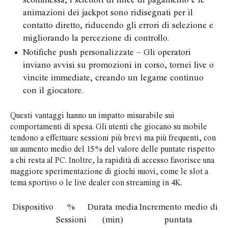
animazioni dei jackpot sono ridisegnati per il
contatto diretto, riducendo gli errori di selezione e
migliorando la percezione di controllo.
Notifiche push personalizzate – Gli operatori
inviano avvisi su promozioni in corso, tornei live o
vincite immediate, creando un legame continuo
con il giocatore.
Questi vantaggi hanno un impatto misurabile sui
comportamenti di spesa. Gli utenti che giocano su mobile
tendono a effettuare sessioni più brevi ma più frequenti, con
un aumento medio del 15 % del valore delle puntate rispetto
a chi resta al PC. Inoltre, la rapidità di accesso favorisce una
maggiore sperimentazione di giochi nuovi, come le slot a
tema sportivo o le live dealer con streaming in 4K.
Dispositivo
%
Durata media
Incremento medio di
Sessioni
(min)
puntata