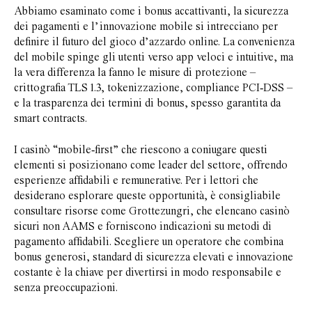
Abbiamo esaminato come i bonus accattivanti, la sicurezza
dei pagamenti e l’innovazione mobile si intrecciano per
definire il futuro del gioco d’azzardo online. La convenienza
del mobile spinge gli utenti verso app veloci e intuitive, ma
la vera differenza la fanno le misure di protezione –
crittografia TLS 1.3, tokenizzazione, compliance PCI‑DSS –
e la trasparenza dei termini di bonus, spesso garantita da
smart contracts.
I casinò “mobile‑first” che riescono a coniugare questi
elementi si posizionano come leader del settore, offrendo
esperienze affidabili e remunerative. Per i lettori che
desiderano esplorare queste opportunità, è consigliabile
consultare risorse come Grottezungri, che elencano casinò
sicuri non AAMS e forniscono indicazioni su metodi di
pagamento affidabili. Scegliere un operatore che combina
bonus generosi, standard di sicurezza elevati e innovazione
costante è la chiave per divertirsi in modo responsabile e
senza preoccupazioni.