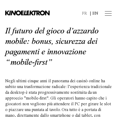
FR
EN
Il futuro del gioco d’azzardo
mobile: bonus, sicurezza dei
pagamenti e innovazione
“mobile‑first”
Negli ultimi cinque anni il panorama dei casinò online ha
subito una trasformazione radicale: l’esperienza tradizionale
da desktop è stata progressivamente sostituita da un
approccio “mobile‑first”. Gli operatori hanno capito che i
giocatori non vogliono più attendere il PC per girare le slot
o piazzare una puntata al tavolo. Ora tutto è a portata di
mano, direttamente dallo smartphone o dal tablet, con