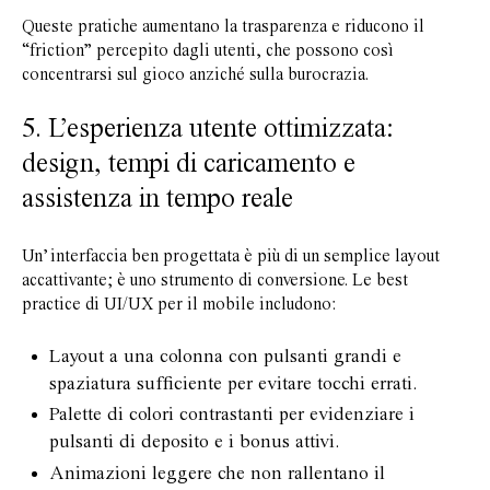
Queste pratiche aumentano la trasparenza e riducono il
“friction” percepito dagli utenti, che possono così
concentrarsi sul gioco anziché sulla burocrazia.
5. L’esperienza utente ottimizzata:
design, tempi di caricamento e
assistenza in tempo reale
Un’interfaccia ben progettata è più di un semplice layout
accattivante; è uno strumento di conversione. Le best
practice di UI/UX per il mobile includono:
Layout a una colonna con pulsanti grandi e
spaziatura sufficiente per evitare tocchi errati.
Palette di colori contrastanti per evidenziare i
pulsanti di deposito e i bonus attivi.
Animazioni leggere che non rallentano il