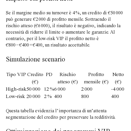
Se il margine medio su turnover è 4 %, un credito di €50 000
può generare €2 000 di profitto mensile. Sottraendo il
rischio atteso (€6 000), il risultato è negativo, indicando la
necessità di ridurre il limite o aumentare le garanzie. Al
contrario, per il low‑risk VIP il profitto netto è
€800 − €400 = €400, un risultato accettabile.
Simulazione scenario
Tipo VIP
Credito
PD
Rischio
Profitto
Netto
(€)
atteso (€)
mensile (€)
(€)
High‑risk
50 000
12 %
6 000
2 000
-4 000
Low‑risk
20 000
2 %
400
800
400
Questa tabella evidenzia l’importanza di un’attenta
segmentazione del credito per preservare la redditività.