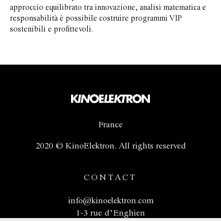
approccio equilibrato tra innovazione, analisi matematica e
responsabilità è possibile costruire programmi VIP
sostenibili e profittevoli.
France
2020 © KinoElektron. All rights reserved
CONTACT
info@kinoelektron.com
1-3 rue d’Enghien