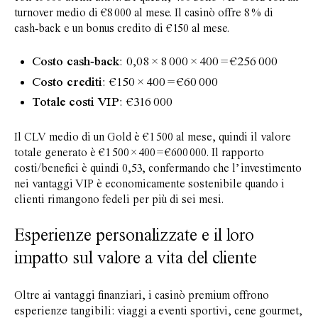
turnover medio di €8 000 al mese. Il casinò offre 8 % di
cash‑back e un bonus credito di €150 al mese.
Costo cash‑back
: 0,08 × 8 000 × 400 = €256 000
Costo crediti
: €150 × 400 = €60 000
Totale costi VIP
: €316 000
Il CLV medio di un Gold è €1 500 al mese, quindi il valore
totale generato è €1 500 × 400 = €600 000. Il rapporto
costi/benefici è quindi 0,53, confermando che l’investimento
nei vantaggi VIP è economicamente sostenibile quando i
clienti rimangono fedeli per più di sei mesi.
Esperienze personalizzate e il loro
impatto sul valore a vita del cliente
Oltre ai vantaggi finanziari, i casinò premium offrono
esperienze tangibili: viaggi a eventi sportivi, cene gourmet,