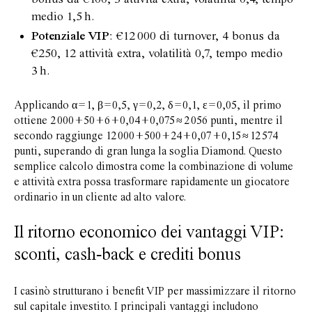
medio 1,5 h.
Potenziale VIP
: €12 000 di turnover, 4 bonus da
€250, 12 attività extra, volatilità 0,7, tempo medio
3 h.
Applicando α = 1, β = 0,5, γ = 0,2, δ = 0,1, ε = 0,05, il primo
ottiene 2 000 + 50 + 6 + 0,04 + 0,075 ≈ 2 056 punti, mentre il
secondo raggiunge 12 000 + 500 + 24 + 0,07 + 0,15 ≈ 12 574
punti, superando di gran lunga la soglia Diamond. Questo
semplice calcolo dimostra come la combinazione di volume
e attività extra possa trasformare rapidamente un giocatore
ordinario in un cliente ad alto valore.
Il ritorno economico dei vantaggi VIP:
sconti, cash‑back e crediti bonus
I casinò strutturano i benefit VIP per massimizzare il ritorno
sul capitale investito. I principali vantaggi includono