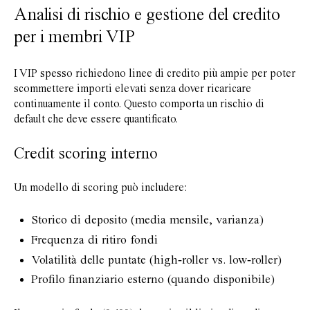
Analisi di rischio e gestione del credito
per i membri VIP
I VIP spesso richiedono linee di credito più ampie per poter
scommettere importi elevati senza dover ricaricare
continuamente il conto. Questo comporta un rischio di
default che deve essere quantificato.
Credit scoring interno
Un modello di scoring può includere:
Storico di deposito (media mensile, varianza)
Frequenza di ritiro fondi
Volatilità delle puntate (high‑roller vs. low‑roller)
Profilo finanziario esterno (quando disponibile)