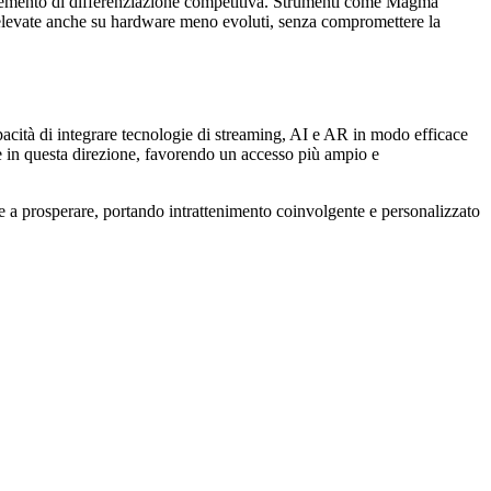
un elemento di differenziazione competitiva. Strumenti come Magma
i elevate anche su hardware meno evoluti, senza compromettere la
acità di integrare tecnologie di streaming, AI e AR in modo efficace
 in questa direzione, favorendo un accesso più ampio e
re a prosperare, portando intrattenimento coinvolgente e personalizzato