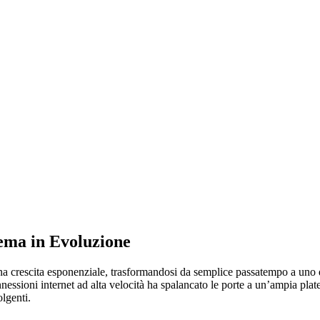
ema in Evoluzione
o una crescita esponenziale, trasformandosi da semplice passatempo a un
nnessioni internet ad alta velocità ha spalancato le porte a un’ampia plat
olgenti.