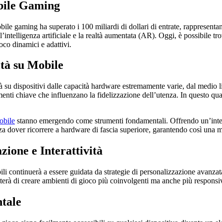
obile Gaming
bile gaming ha superato i 100 miliardi di dollari di entrate, rappresenta
’intelligenza artificiale e la realtà aumentata (AR). Oggi, è possibile t
oco dinamici e adattivi.
vità su Mobile
à su dispositivi dalle capacità hardware estremamente varie, dal medio li
ementi chiave che influenzano la fidelizzazione dell’utenza. In questo qu
obile
stanno emergendo come strumenti fondamentali. Offrendo un’interfa
nza dover ricorrere a hardware di fascia superiore, garantendo così una 
ione e Interattività
li continuerà a essere guidata da strategie di personalizzazione avanzata
metterà di creare ambienti di gioco più coinvolgenti ma anche più responsi
tale