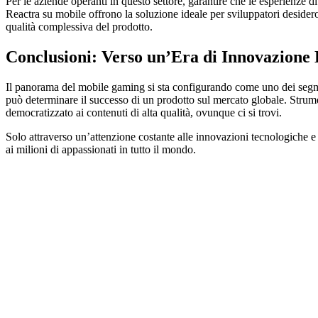
Per le aziende operanti in questo settore, garantire che le esperienze
Reactra su mobile offrono la soluzione ideale per sviluppatori deside
qualità complessiva del prodotto.
Conclusioni: Verso un’Era di Innovazione
Il panorama del mobile gaming si sta configurando come uno dei segmen
può determinare il successo di un prodotto sul mercato globale. Str
democratizzato ai contenuti di alta qualità, ovunque ci si trovi.
Solo attraverso un’attenzione costante alle innovazioni tecnologiche e 
ai milioni di appassionati in tutto il mondo.