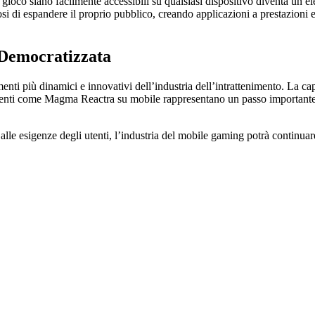
 di gioco siano facilmente accessibili su qualsiasi dispositivo diventa 
rosi di espandere il proprio pubblico, creando applicazioni a prestazion
 Democratizzata
ti più dinamici e innovativi dell’industria dell’intrattenimento. La cap
umenti come Magma Reactra su mobile rappresentano un passo importante
alle esigenze degli utenti, l’industria del mobile gaming potrà continua