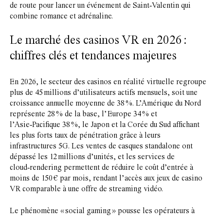
de route pour lancer un événement de Saint‑Valentin qui
combine romance et adrénaline.
Le marché des casinos VR en 2026 :
chiffres clés et tendances majeures
En 2026, le secteur des casinos en réalité virtuelle regroupe
plus de 45 millions d’utilisateurs actifs mensuels, soit une
croissance annuelle moyenne de 38 %. L’Amérique du Nord
représente 28 % de la base, l’Europe 34 % et
l’Asie‑Pacifique 38 %, le Japon et la Corée du Sud affichant
les plus forts taux de pénétration grâce à leurs
infrastructures 5G. Les ventes de casques standalone ont
dépassé les 12 millions d’unités, et les services de
cloud‑rendering permettent de réduire le coût d’entrée à
moins de 150 € par mois, rendant l’accès aux jeux de casino
VR comparable à une offre de streaming vidéo.
Le phénomène « social gaming » pousse les opérateurs à