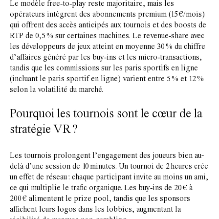
Le modèle free‑to‑play reste majoritaire, mais les
opérateurs intègrent des abonnements premium (15 €/mois)
qui offrent des accès anticipés aux tournois et des boosts de
RTP de 0,5 % sur certaines machines. Le revenue‑share avec
les développeurs de jeux atteint en moyenne 30 % du chiffre
d’affaires généré par les buy‑ins et les micro‑transactions,
tandis que les commissions sur les paris sportifs en ligne
(incluant le paris sportif en ligne) varient entre 5 % et 12 %
selon la volatilité du marché.
Pourquoi les tournois sont le cœur de la
stratégie VR ?
Les tournois prolongent l’engagement des joueurs bien au-
delà d’une session de 10 minutes. Un tournoi de 2 heures crée
un effet de réseau : chaque participant invite au moins un ami,
ce qui multiplie le trafic organique. Les buy‑ins de 20 € à
200 € alimentent le prize pool, tandis que les sponsors
affichent leurs logos dans les lobbies, augmentant la