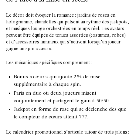
Le décor doit évoquer la romance : jardins de roses en
hologramme, chandelles qui pulsent au rythme des jackpots,
et musiques lounge orchestrées en temps réel. Les avatars
peuvent être équipés de tenues assorties (costumes, robes)
et d’accessoires lumineux qui s’activent lorsqu’un joueur
gagne un spin « cœur ».
Les mécaniques spécifiques comprennent :
Bonus « cœur » qui ajoute 2 % de mise
supplémentaire à chaque spin.
Paris en duo où deux joueurs misent
conjointement et partagent le gain à 50/50.
Jackpot en forme de rose qui se déclenche dès que
le compteur de cœurs atteint 777.
Le calendrier promotionnel s’articule autour de trois jalons :