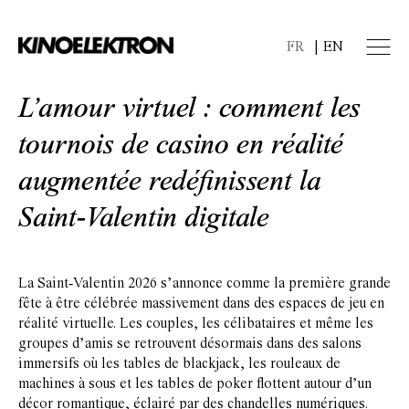
FR
EN
L’amour virtuel : comment les
tournois de casino en réalité
augmentée redéfinissent la
Saint‑Valentin digitale
La Saint‑Valentin 2026 s’annonce comme la première grande
fête à être célébrée massivement dans des espaces de jeu en
réalité virtuelle. Les couples, les célibataires et même les
groupes d’amis se retrouvent désormais dans des salons
immersifs où les tables de blackjack, les rouleaux de
machines à sous et les tables de poker flottent autour d’un
décor romantique, éclairé par des chandelles numériques.