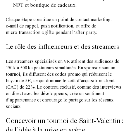
NFT et boutique de cadeaux.
Chaque étape constitue un point de contact marketing :
e‑mail de rappel, push notification, et offre de
micro‑transaction « gift » pendant l’after‑party.
Le rôle des influenceurs et des streamers
Les streamers spécialisés en VR attirent des audiences de
150 k à 500 k spectateurs simultanés. En sponsorisant un
tournoi, ils diffusent des codes promo qui réduisent le
buy‑in de 5 €, ce qui diminue le coût d’acquisition client
(CAC) de 22 %. Le contenu exclusif, comme des interviews
en direct avec les développeurs, crée un sentiment
d’appartenance et encourage le partage sur les réseaux
sociaux.
Concevoir un tournoi de Saint‑Valentin :
de l’idée à la mise en scène