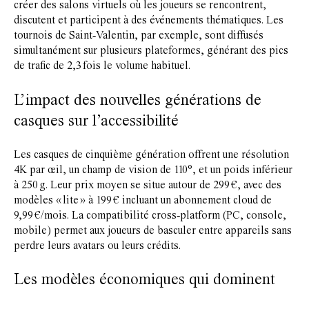
créer des salons virtuels où les joueurs se rencontrent,
discutent et participent à des événements thématiques. Les
tournois de Saint‑Valentin, par exemple, sont diffusés
simultanément sur plusieurs plateformes, générant des pics
de trafic de 2,3 fois le volume habituel.
L’impact des nouvelles générations de
casques sur l’accessibilité
Les casques de cinquième génération offrent une résolution
4K par œil, un champ de vision de 110°, et un poids inférieur
à 250 g. Leur prix moyen se situe autour de 299 €, avec des
modèles « lite » à 199 € incluant un abonnement cloud de
9,99 €/mois. La compatibilité cross‑platform (PC, console,
mobile) permet aux joueurs de basculer entre appareils sans
perdre leurs avatars ou leurs crédits.
Les modèles économiques qui dominent