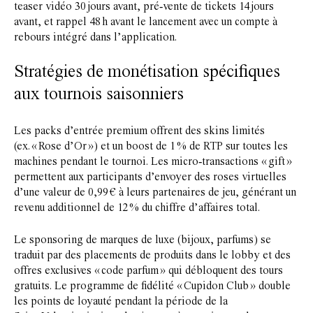
teaser vidéo 30 jours avant, pré‑vente de tickets 14 jours
avant, et rappel 48 h avant le lancement avec un compte à
rebours intégré dans l’application.
Stratégies de monétisation spécifiques
aux tournois saisonniers
Les packs d’entrée premium offrent des skins limités
(ex. « Rose d’Or ») et un boost de 1 % de RTP sur toutes les
machines pendant le tournoi. Les micro‑transactions « gift »
permettent aux participants d’envoyer des roses virtuelles
d’une valeur de 0,99 € à leurs partenaires de jeu, générant un
revenu additionnel de 12 % du chiffre d’affaires total.
Le sponsoring de marques de luxe (bijoux, parfums) se
traduit par des placements de produits dans le lobby et des
offres exclusives « code parfum » qui débloquent des tours
gratuits. Le programme de fidélité « Cupidon Club » double
les points de loyauté pendant la période de la