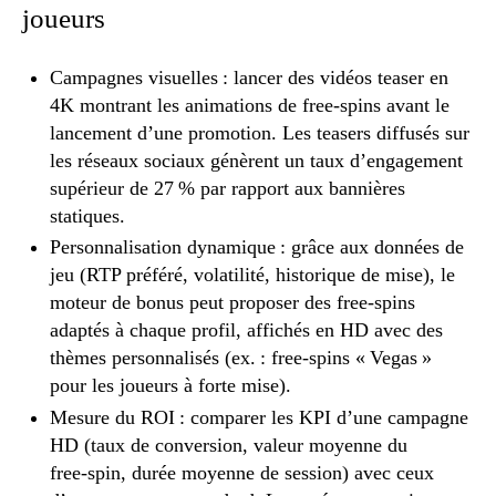
joueurs
Campagnes visuelles : lancer des vidéos teaser en
4K montrant les animations de free‑spins avant le
lancement d’une promotion. Les teasers diffusés sur
les réseaux sociaux génèrent un taux d’engagement
supérieur de 27 % par rapport aux bannières
statiques.
Personnalisation dynamique : grâce aux données de
jeu (RTP préféré, volatilité, historique de mise), le
moteur de bonus peut proposer des free‑spins
adaptés à chaque profil, affichés en HD avec des
thèmes personnalisés (ex. : free‑spins « Vegas »
pour les joueurs à forte mise).
Mesure du ROI : comparer les KPI d’une campagne
HD (taux de conversion, valeur moyenne du
free‑spin, durée moyenne de session) avec ceux