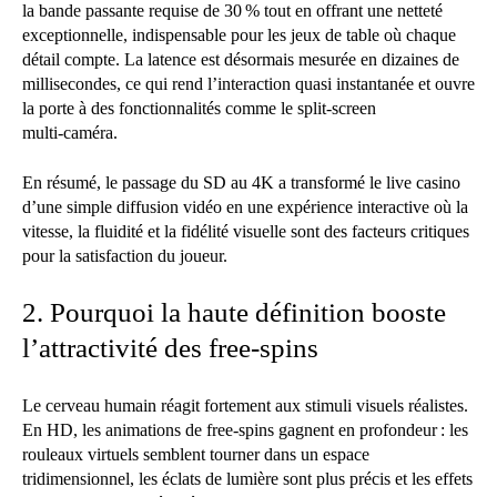
la bande passante requise de 30 % tout en offrant une netteté
exceptionnelle, indispensable pour les jeux de table où chaque
détail compte. La latence est désormais mesurée en dizaines de
millisecondes, ce qui rend l’interaction quasi instantanée et ouvre
la porte à des fonctionnalités comme le split‑screen
multi‑caméra.
En résumé, le passage du SD au 4K a transformé le live casino
d’une simple diffusion vidéo en une expérience interactive où la
vitesse, la fluidité et la fidélité visuelle sont des facteurs critiques
pour la satisfaction du joueur.
2. Pourquoi la haute définition booste
l’attractivité des free‑spins
Le cerveau humain réagit fortement aux stimuli visuels réalistes.
En HD, les animations de free‑spins gagnent en profondeur : les
rouleaux virtuels semblent tourner dans un espace
tridimensionnel, les éclats de lumière sont plus précis et les effets