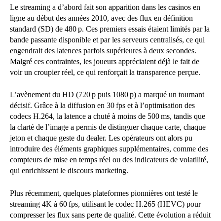
Le streaming a d’abord fait son apparition dans les casinos en
ligne au début des années 2010, avec des flux en définition
standard (SD) de 480 p. Ces premiers essais étaient limités par la
bande passante disponible et par les serveurs centralisés, ce qui
engendrait des latences parfois supérieures à deux secondes.
Malgré ces contraintes, les joueurs appréciaient déjà le fait de
voir un croupier réel, ce qui renforçait la transparence perçue.
L’avènement du HD (720 p puis 1080 p) a marqué un tournant
décisif. Grâce à la diffusion en 30 fps et à l’optimisation des
codecs H.264, la latence a chuté à moins de 500 ms, tandis que
la clarté de l’image a permis de distinguer chaque carte, chaque
jeton et chaque geste du dealer. Les opérateurs ont alors pu
introduire des éléments graphiques supplémentaires, comme des
compteurs de mise en temps réel ou des indicateurs de volatilité,
qui enrichissent le discours marketing.
Plus récemment, quelques plateformes pionnières ont testé le
streaming 4K à 60 fps, utilisant le codec H.265 (HEVC) pour
compresser les flux sans perte de qualité. Cette évolution a réduit