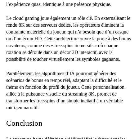
l’expérience quasi‑identique à une présence physique.
Le cloud gaming joue également un rôle clé. En externalisant le
rendu 8K sur des serveurs dédiés, les opérateurs éliminent la
contrainte matérielle du joueur, qui n’a besoin que d’un casque
ou d’un écran HD. Cette architecture ouvre la porte à des bonus
novateurs, comme des « free‑spins immersifs » où chaque
rotation se déroule dans un décor 3D interactif, avec la
possibilité de toucher virtuellement les symboles gagnants.
Parallèlement, les algorithmes d’IA pourront générer des
scénarios de bonus en temps réel, adaptant la difficulté et le
thème en fonction du profil du joueur. Cette personnalisation,
alliée à la puissance visuelle du streaming 8K, promet de
transformer les free‑spins d’un simple incitatif à un véritable
mini‑jeu narratif.
Conclusion