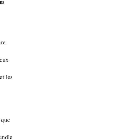
ns
are
jeux
et les
 que
undle