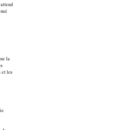
 attend
ensé
mme la
es
 et les
ie