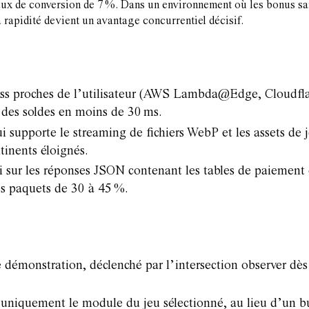
aux de conversion de 7 %. Dans un environnement où les bonus sa
 rapidité devient un avantage concurrentiel décisif.
less proches de l’utilisateur (AWS Lambda@Edge, Cloudfl
 des soldes en moins de 30 ms.
ui supporte le streaming de fichiers WebP et les assets de 
tinents éloignés.
i sur les réponses JSON contenant les tables de paiement 
des paquets de 30 à 45 %.
 démonstration, déclenché par l’intersection observer dès
 uniquement le module du jeu sélectionné, au lieu d’un b