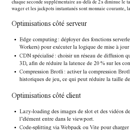
chaque seconde supplémentaire au-delà de 2 s diminue le t
wager et les jackpots instantanés sont monnaie courante, la
Optimisations côté serveur
Edge computing : déployer des fonctions server
Workers) pour exécuter la logique de mise à jour
CDN spécialisé : choisir un réseau de diffusion q
3D, afin de réduire la latence de 20 % sur les con
Compression Brotli : activer la compression Brotl
historiques de jeu, ce qui peut réduire la taille 
Optimisations côté client
Lazy‑loading des images de slot et des vidéos de
l’élément entre dans le viewport.
Code‑splitting via Webpack ou Vite pour charger