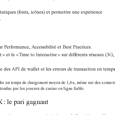
tatiques (fonts, icônes) et permettre une expérience
.
r Performance, Accessibilité et Best Practices.
 » et le « Time to Interactive » sur différents réseaux (3G
e des API de wallet et les erreurs de transaction en temps
ndre un temps de chargement moyen de 1,6 s, même sur des connex
endue par les joueurs de casino en ligne fiable.
 : le pari gagnant