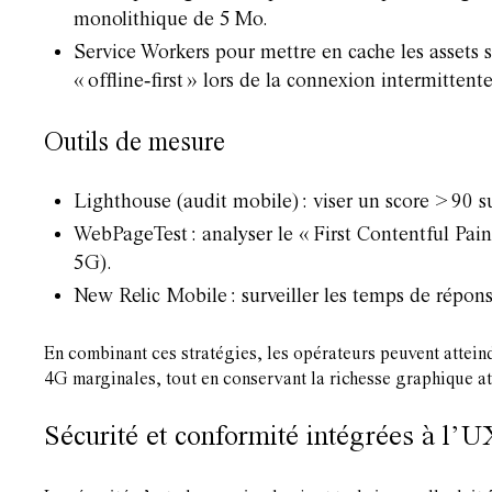
monolithique de 5 Mo.
Service Workers pour mettre en cache les assets s
« offline‑first » lors de la connexion intermittente
Outils de mesure
Lighthouse (audit mobile) : viser un score > 90 su
WebPageTest : analyser le « First Contentful Paint
5G).
New Relic Mobile : surveiller les temps de répons
En combinant ces stratégies, les opérateurs peuvent attei
4G marginales, tout en conservant la richesse graphique att
Sécurité et conformité intégrées à l’UX