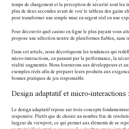
temps de chargement et la perception de sécurité sont les tr
plus de deux secondes avant de voir le tableau des gains a
peut transformer une simple mise en argent réel en une exp
Pour découvrir quel casino en ligne le plus payant vous att
propose une sélection neutre de plateformes fiables, sans 
Dans cet article, nous décortiquons les tendances qui redéfi
micro‑interactions, en passant par la performance, la sécuri
réalité augmentée. Nous fournirons aux développeurs et aux 
exemples réels afin de préparer leurs produits aux exigence
bonnes pratiques de jeu responsable.
Design adaptatif et micro‑interactions
Le design adaptatif repose sur trois concepts fondamentaux 
responsive. Plutôt que de choisir un nombre fixe de résolut
largeur du viewport, ce qui permet aux éléments de se rep