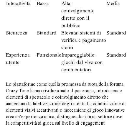
Interattività
Bassa
Alta:
Media
coinvolgimento
diretto con il
pubblico
Sicurezza
Standard
Elevata: sistemi di
Standard
verifica e pagamento
sicuri
Esperienza
Funzionale
Impareggiabile:
Standard
utente
giochi dal vivo con
commentatori
Le piattaforme come quella promossa da ruota della fortuna
Crazy Time hanno rivoluzionato il panorama, introducendo
elementi di spettacolo e coinvolgimento diretto che
aumentano la fidelizzazione degli utenti. La combinazione di
elementi visivi accattivanti e meccaniche di gioco innovative
crea un’esperienza unica, distinguendosi in un settore dove
la competitività si gioca sul livello di engagement.