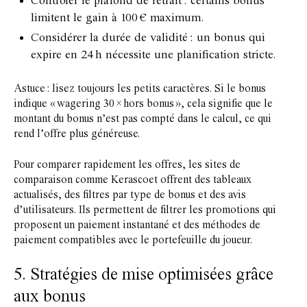
Contrôler le plafond de retrait : certains bonus
limitent le gain à 100 € maximum.
Considérer la durée de validité : un bonus qui
expire en 24 h nécessite une planification stricte.
Astuce : lisez toujours les petits caractères. Si le bonus
indique « wagering 30 × hors bonus », cela signifie que le
montant du bonus n’est pas compté dans le calcul, ce qui
rend l’offre plus généreuse.
Pour comparer rapidement les offres, les sites de
comparaison comme Kerascoet offrent des tableaux
actualisés, des filtres par type de bonus et des avis
d’utilisateurs. Ils permettent de filtrer les promotions qui
proposent un paiement instantané et des méthodes de
paiement compatibles avec le portefeuille du joueur.
5. Stratégies de mise optimisées grâce
aux bonus