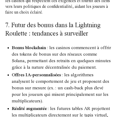
les casinos qui respectent ces exigences et fournit des liens
vers leurs politiques de confidentialité, aidant les joueurs à
faire un choix éclairé.
7. Futur des bonus dans la Lightning
Roulette : tendances à surveiller
Bonus blockchain
: les casinos commencent à offrir
des tokens de bonus sur des réseaux comme
Solana, permettant des retraits en quelques minutes
grâce à la nature décentralisée du paiement.
Offres IA‑personnalisées
: les algorithmes
analysent le comportement de jeu et proposent des
bonus sur mesure (ex. : un cash‑back plus élevé
pour les joueurs qui misent principalement sur les
multiplicateurs).
Réalité augmentée
: les futures tables AR projettent
les multiplicateurs directement sur le tapis virtuel,