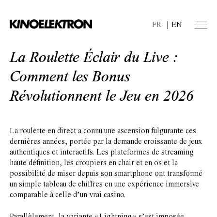
FR
EN
La Roulette Éclair du Live :
Comment les Bonus
Révolutionnent le Jeu en 2026
La roulette en direct a connu une ascension fulgurante ces
dernières années, portée par la demande croissante de jeux
authentiques et interactifs. Les plateformes de streaming
haute définition, les croupiers en chair et en os et la
possibilité de miser depuis son smartphone ont transformé
un simple tableau de chiffres en une expérience immersive
comparable à celle d’un vrai casino.