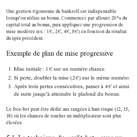
Une gestion rigoureuse du bankroll est indispensable
lorsqu’on utilise un bonus. Commencez par allouer 20 % du
capital total au bonus, puis appliquez une progression de
mise modérée (ex. : 1 €, 2 €, 4 €, 8 €) en fonction du résultat
du spin précédent.
Exemple de plan de mise progressive
Mise initiale : 1 € sur un numéro chance.
Si perte, doubler la mise (2 €) sur le même numéro.
Après trois pertes consécutives, passer à 4 € et ainsi
de suite jusqu’à atteindre le plafond du bonus.
Le free‑bet peut être dédié aux rangées à haut risque (12, 15,
18) où les chances de toucher un multiplicateur sont plus
élevées.