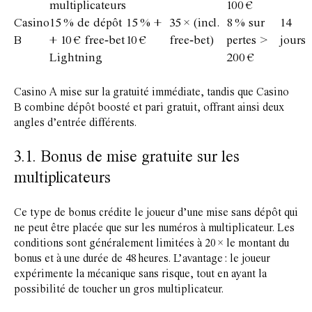
multiplicateurs
100 €
Casino
15 % de dépôt
15 % +
35 × (incl.
8 % sur
14
B
+ 10 € free‑bet
10 €
free‑bet)
pertes >
jours
Lightning
200 €
Casino A mise sur la gratuité immédiate, tandis que Casino
B combine dépôt boosté et pari gratuit, offrant ainsi deux
angles d’entrée différents.
3.1. Bonus de mise gratuite sur les
multiplicateurs
Ce type de bonus crédite le joueur d’une mise sans dépôt qui
ne peut être placée que sur les numéros à multiplicateur. Les
conditions sont généralement limitées à 20 × le montant du
bonus et à une durée de 48 heures. L’avantage : le joueur
expérimente la mécanique sans risque, tout en ayant la
possibilité de toucher un gros multiplicateur.