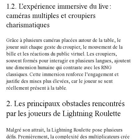
1.2. L’expérience immersive du live :
caméras multiples et croupiers
charismatiques
Grâce à plusieurs caméras placées autour de la table, le
joueur suit chaque geste du croupier, le mouvement de la
bille et les réactions du public virtuel. Les croupiers,
souvent formés pour interagir en plusieurs langues, ajoutent
une dimension humaine qui contraste avec les RNG
classiques. Cette immersion renforce l’engagement et
justifie des mises plus élevées, car le joueur se sent
réellement présent à la table.
2. Les principaux obstacles rencontrés
par les joueurs de Lightning Roulette
Malgré son attrait, la Lightning Roulette pose plusieurs
défis. Premièrement, la complexité des multiplicateurs crée