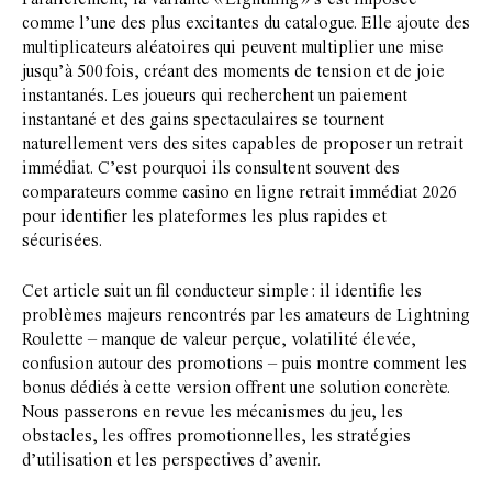
Parallèlement, la variante « Lightning » s’est imposée
comme l’une des plus excitantes du catalogue. Elle ajoute des
multiplicateurs aléatoires qui peuvent multiplier une mise
jusqu’à 500 fois, créant des moments de tension et de joie
instantanés. Les joueurs qui recherchent un paiement
instantané et des gains spectaculaires se tournent
naturellement vers des sites capables de proposer un retrait
immédiat. C’est pourquoi ils consultent souvent des
comparateurs comme
casino en ligne retrait immédiat 2026
pour identifier les plateformes les plus rapides et
sécurisées.
Cet article suit un fil conducteur simple : il identifie les
problèmes majeurs rencontrés par les amateurs de Lightning
Roulette – manque de valeur perçue, volatilité élevée,
confusion autour des promotions – puis montre comment les
bonus dédiés à cette version offrent une solution concrète.
Nous passerons en revue les mécanismes du jeu, les
obstacles, les offres promotionnelles, les stratégies
d’utilisation et les perspectives d’avenir.