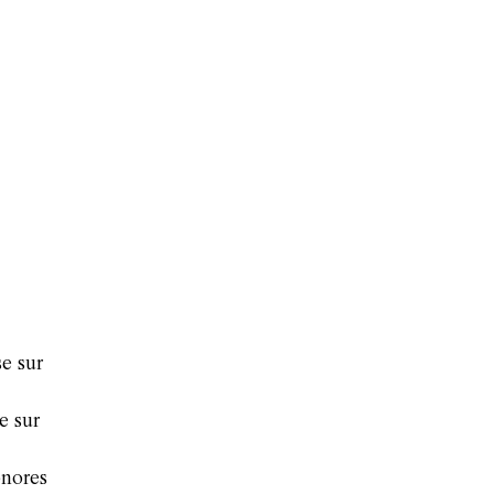
e sur
e sur
onores