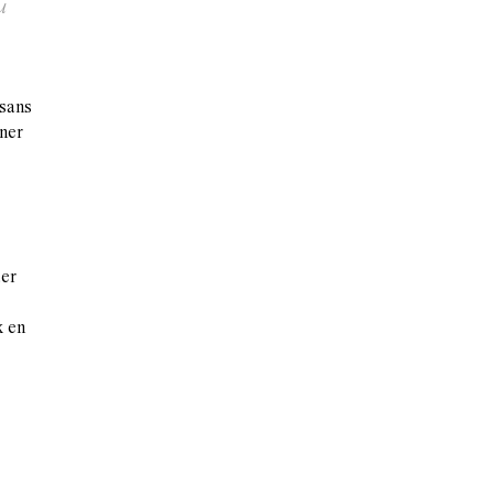
u
 sans
iner
uer
x en