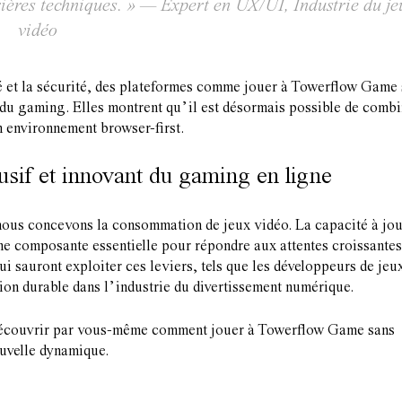
rrières techniques. » —
Expert en UX/UI, Industrie du je
vidéo
ité et la sécurité, des plateformes comme jouer à Towerflow Game
re du gaming. Elles montrent qu’il est désormais possible de comb
n environnement browser-first.
lusif et innovant du gaming en ligne
nous concevons la consommation de jeux vidéo. La capacité à jo
une composante essentielle pour répondre aux attentes croissantes
ui sauront exploiter ces leviers, tels que les développeurs de jeu
ion durable dans l’industrie du divertissement numérique.
à découvrir par vous-même comment jouer à Towerflow Game sans
nouvelle dynamique.