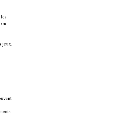
 les
ou
s jeux.
ouvent
ements