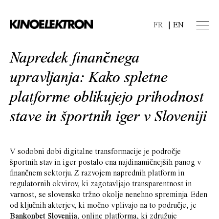
FR
EN
Napredek finančnega
upravljanja: Kako spletne
platforme oblikujejo prihodnost
stave in športnih iger v Sloveniji
V sodobni dobi digitalne transformacije je področje
športnih stav in iger postalo ena najdinamičnejših panog v
finančnem sektorju. Z razvojem naprednih platform in
regulatornih okvirov, ki zagotavljajo transparentnost in
varnost, se slovensko tržno okolje nenehno spreminja. Eden
od ključnih akterjev, ki močno vplivajo na to područje, je
Bankonbet Slovenija
, online platforma, ki združuje