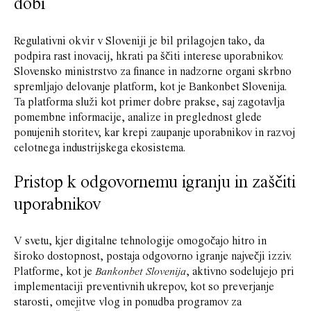
dobi
Regulativni okvir v Sloveniji je bil prilagojen tako, da
podpira rast inovacij, hkrati pa ščiti interese uporabnikov.
Slovensko ministrstvo za finance in nadzorne organi skrbno
spremljajo delovanje platform, kot je Bankonbet Slovenija.
Ta platforma služi kot primer dobre prakse, saj zagotavlja
pomembne informacije, analize in preglednost glede
ponujenih storitev, kar krepi zaupanje uporabnikov in razvoj
celotnega industrijskega ekosistema.
Pristop k odgovornemu igranju in zaščiti
uporabnikov
V svetu, kjer digitalne tehnologije omogočajo hitro in
široko dostopnost, postaja odgovorno igranje največji izziv.
Platforme, kot je
Bankonbet Slovenija
, aktivno sodelujejo pri
implementaciji preventivnih ukrepov, kot so preverjanje
starosti, omejitve vlog in ponudba programov za