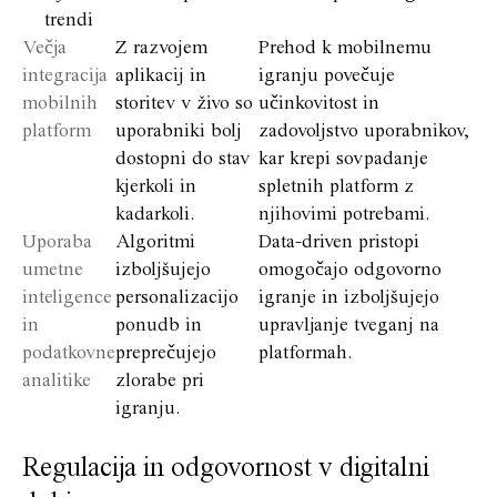
trendi
Večja
Z razvojem
Prehod k mobilnemu
integracija
aplikacij in
igranju povečuje
mobilnih
storitev v živo so
učinkovitost in
platform
uporabniki bolj
zadovoljstvo uporabnikov,
dostopni do stav
kar krepi sovpadanje
kjerkoli in
spletnih platform z
kadarkoli.
njihovimi potrebami.
Uporaba
Algoritmi
Data-driven pristopi
umetne
izboljšujejo
omogočajo odgovorno
inteligence
personalizacijo
igranje in izboljšujejo
in
ponudb in
upravljanje tveganj na
podatkovne
preprečujejo
platformah.
analitike
zlorabe pri
igranju.
Regulacija in odgovornost v digitalni