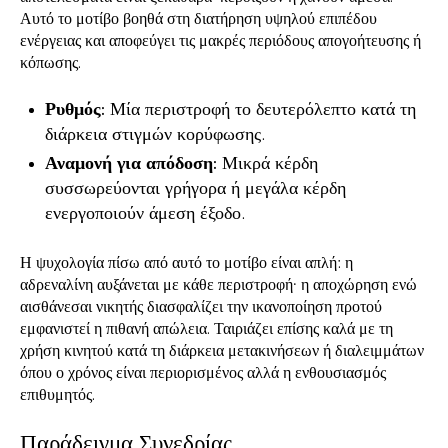
Αυτό το μοτίβο βοηθά στη διατήρηση υψηλού επιπέδου
ενέργειας και αποφεύγει τις μακρές περιόδους απογοήτευσης ή
κόπωσης.
Ρυθμός:
Μία περιστροφή το δευτερόλεπτο κατά τη
διάρκεια στιγμών κορύφωσης.
Αναμονή για απόδοση:
Μικρά κέρδη
συσσωρεύονται γρήγορα ή μεγάλα κέρδη
ενεργοποιούν άμεση έξοδο.
Η ψυχολογία πίσω από αυτό το μοτίβο είναι απλή: η
αδρεναλίνη αυξάνεται με κάθε περιστροφή· η αποχώρηση ενώ
αισθάνεσαι νικητής διασφαλίζει την ικανοποίηση προτού
εμφανιστεί η πιθανή απώλεια. Ταιριάζει επίσης καλά με τη
χρήση κινητού κατά τη διάρκεια μετακινήσεων ή διαλειμμάτων
όπου ο χρόνος είναι περιορισμένος αλλά η ενθουσιασμός
επιθυμητός.
Παράδειγμα Συνεδρίας