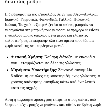
δικό σας ρυθμό
Η διαθεσιμότητα της ιστοσελίδας σε 28 γλώσσες—Αγγλικά,
Ισπανικά, Γερμανικά, Φινλανδικά, Γαλλικά, Πολωνικά,
Ιταλικά, Τσεχικά—εξασφαλίζει ότι οι παίκτες μπορούν να
πλοηγούνται στη μητρική τους γλώσσα. Τα γρήγορα sessions
επωφελούνται από απλοποιημένα μενού και ελάχιστες
καθυστερήσεις μετάφρασης· όλα είναι άμεσα προσβάσιμα
χωρίς scrolling σε μπερδεμένα μενού.
Διεπαφή Χρήστη:
Καθαρή διάταξη με εικονίδια
που μεταφράζονται σε όλες τις γλώσσες.
Μηνύματα Υποστήριξης:
Ζωντανή συνομιλία
διαθέσιμη σε όλες τις υποστηριζόμενες γλώσσες· ο
χρόνος απάντησης συνήθως κάτω από ένα λεπτό
κατά τις αιχμές.
Αυτή η παγκόσμια προσέγγιση επιτρέπει στους παίκτες από
διαφορετικές περιοχές να μπαίνουν κατευθείαν σε δράση χωρίς