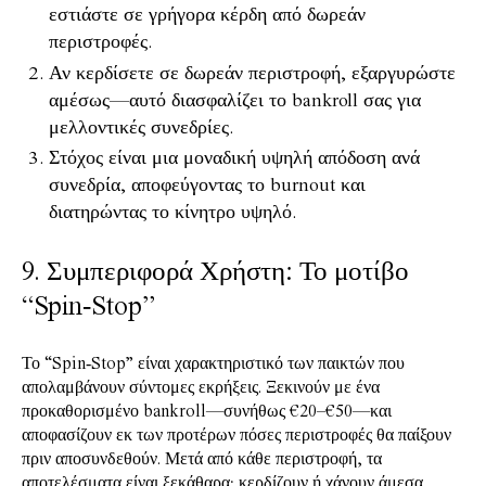
εστιάστε σε γρήγορα κέρδη από δωρεάν
περιστροφές.
Αν κερδίσετε σε δωρεάν περιστροφή, εξαργυρώστε
αμέσως—αυτό διασφαλίζει το bankroll σας για
μελλοντικές συνεδρίες.
Στόχος είναι μια μοναδική υψηλή απόδοση ανά
συνεδρία, αποφεύγοντας το burnout και
διατηρώντας το κίνητρο υψηλό.
9. Συμπεριφορά Χρήστη: Το μοτίβο
“Spin‑Stop”
Το “Spin‑Stop” είναι χαρακτηριστικό των παικτών που
απολαμβάνουν σύντομες εκρήξεις. Ξεκινούν με ένα
προκαθορισμένο bankroll—συνήθως €20–€50—και
αποφασίζουν εκ των προτέρων πόσες περιστροφές θα παίξουν
πριν αποσυνδεθούν. Μετά από κάθε περιστροφή, τα
αποτελέσματα είναι ξεκάθαρα· κερδίζουν ή χάνουν άμεσα.