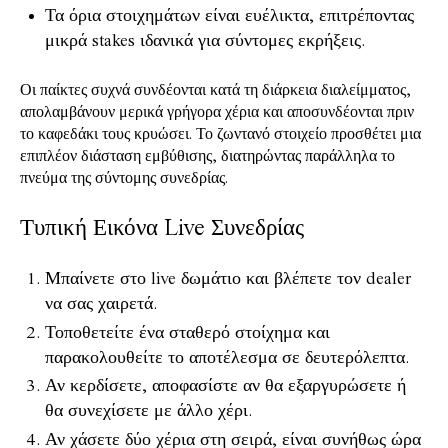
Τα όρια στοιχημάτων είναι ευέλικτα, επιτρέποντας
μικρά stakes ιδανικά για σύντομες εκρήξεις.
Οι παίκτες συχνά συνδέονται κατά τη διάρκεια διαλείμματος,
απολαμβάνουν μερικά γρήγορα χέρια και αποσυνδέονται πριν
το καφεδάκι τους κρυώσει. Το ζωντανό στοιχείο προσθέτει μια
επιπλέον διάσταση εμβύθισης, διατηρώντας παράλληλα το
πνεύμα της σύντομης συνεδρίας.
Τυπική Εικόνα Live Συνεδρίας
Μπαίνετε στο live δωμάτιο και βλέπετε τον dealer
να σας χαιρετά.
Τοποθετείτε ένα σταθερό στοίχημα και
παρακολουθείτε το αποτέλεσμα σε δευτερόλεπτα.
Αν κερδίσετε, αποφασίστε αν θα εξαργυρώσετε ή
θα συνεχίσετε με άλλο χέρι.
Αν χάσετε δύο χέρια στη σειρά, είναι συνήθως ώρα