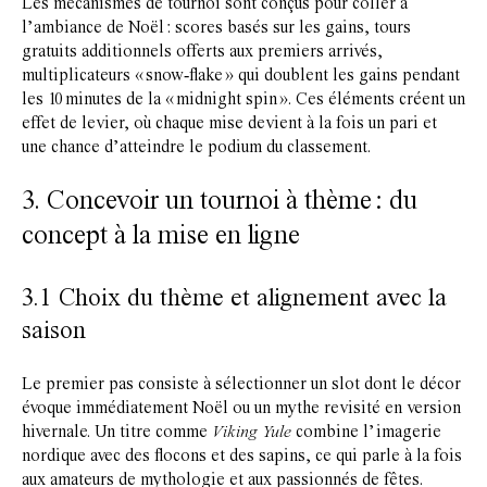
Les mécanismes de tournoi sont conçus pour coller à
l’ambiance de Noël : scores basés sur les gains, tours
gratuits additionnels offerts aux premiers arrivés,
multiplicateurs « snow‑flake » qui doublent les gains pendant
les 10 minutes de la « midnight spin ». Ces éléments créent un
effet de levier, où chaque mise devient à la fois un pari et
une chance d’atteindre le podium du classement.
3. Concevoir un tournoi à thème : du
concept à la mise en ligne
3.1 Choix du thème et alignement avec la
saison
Le premier pas consiste à sélectionner un slot dont le décor
évoque immédiatement Noël ou un mythe revisité en version
hivernale. Un titre comme
Viking Yule
combine l’imagerie
nordique avec des flocons et des sapins, ce qui parle à la fois
aux amateurs de mythologie et aux passionnés de fêtes.