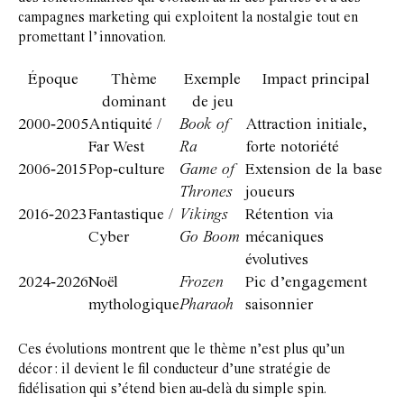
campagnes marketing qui exploitent la nostalgie tout en
promettant l’innovation.
Époque
Thème
Exemple
Impact principal
dominant
de jeu
2000‑2005
Antiquité /
Book of
Attraction initiale,
Far West
Ra
forte notoriété
2006‑2015
Pop‑culture
Game of
Extension de la base
Thrones
joueurs
2016‑2023
Fantastique /
Vikings
Rétention via
Cyber
Go Boom
mécaniques
évolutives
2024‑2026
Noël
Frozen
Pic d’engagement
mythologique
Pharaoh
saisonnier
Ces évolutions montrent que le thème n’est plus qu’un
décor : il devient le fil conducteur d’une stratégie de
fidélisation qui s’étend bien au‑delà du simple spin.