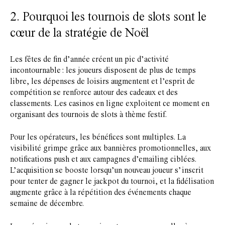
2. Pourquoi les tournois de slots sont le
cœur de la stratégie de Noël
Les fêtes de fin d’année créent un pic d’activité
incontournable : les joueurs disposent de plus de temps
libre, les dépenses de loisirs augmentent et l’esprit de
compétition se renforce autour des cadeaux et des
classements. Les casinos en ligne exploitent ce moment en
organisant des tournois de slots à thème festif.
Pour les opérateurs, les bénéfices sont multiples. La
visibilité grimpe grâce aux bannières promotionnelles, aux
notifications push et aux campagnes d’emailing ciblées.
L’acquisition se booste lorsqu’un nouveau joueur s’inscrit
pour tenter de gagner le jackpot du tournoi, et la fidélisation
augmente grâce à la répétition des événements chaque
semaine de décembre.