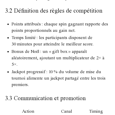
3.2 Définition des règles de compétition
Points attribués : chaque spin gagnant rapporte des
points proportionnels au gain net.
Temps limité : les participants disposent de
30 minutes pour atteindre le meilleur score.
Bonus de Noël : un « gift box » apparaît
aléatoirement, ajoutant un multiplicateur de 2× à
5×.
Jackpot progressif : 10 % du volume de mise du
tournoi alimente un jackpot partagé entre les trois
premiers.
3.3 Communication et promotion
Action
Canal
Timing