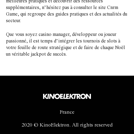
meilleures pratiques et découvrir des ressources
supplémentaires, n’hésitez pas à consulter le site Cnrm
Game, qui regroupe des guides pratiques et des actualités du
secteur.
Que vous soyez casino manager, développeur ou joueur
passionné, il est temps d’intégrer les tournois de slots à
votre feuille de route stratégique et de faire de chaque Noël
un véritable jackpot de succès.
France
2020 © KinoElektron. All rights reserved