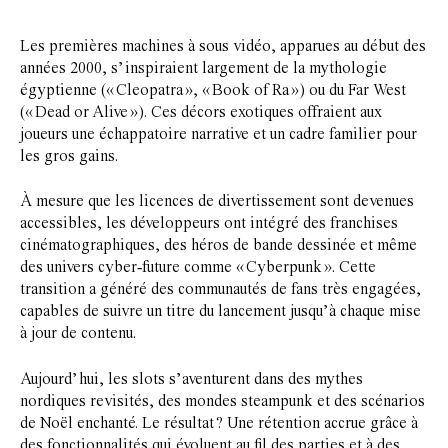
Les premières machines à sous vidéo, apparues au début des
années 2000, s’inspiraient largement de la mythologie
égyptienne (« Cleopatra », « Book of Ra ») ou du Far West
(« Dead or Alive »). Ces décors exotiques offraient aux
joueurs une échappatoire narrative et un cadre familier pour
les gros gains.
À mesure que les licences de divertissement sont devenues
accessibles, les développeurs ont intégré des franchises
cinématographiques, des héros de bande dessinée et même
des univers cyber‑future comme « Cyberpunk ». Cette
transition a généré des communautés de fans très engagées,
capables de suivre un titre du lancement jusqu’à chaque mise
à jour de contenu.
Aujourd’hui, les slots s’aventurent dans des mythes
nordiques revisités, des mondes steampunk et des scénarios
de Noël enchanté. Le résultat ? Une rétention accrue grâce à
des fonctionnalités qui évoluent au fil des parties et à des