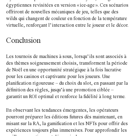
égyptiennes revisitées en version « ice‑age ». Ces scénarios
offriront de nouvelles mécaniques de jeu, telles que des
wilds qui changent de couleur en fonction de la température
virtuelle, renforçant l’interaction entre le joueur et le décor.
Conclusion
Les tournois de machines à sous, lorsqu’ils sont associés à
des thèmes soigneusement choisis, transforment la période
de Noël en une opportunité stratégique à la fois lucrative
pour les casinos et captivante pour les joueurs. Une
planification rigoureuse – du choix du slot, en passant par la
définition des règles, jusqu’à une promotion ciblée –
garantit un ROI optimal et renforce la fidélité à long terme.
En observant les tendances émergentes, les opérateurs
pourront préparer les éditions futures dès maintenant, en
misant sur la RA, la gamification et les NFTs pour offrir des
expériences toujours plus immersives. Pour approfondir les