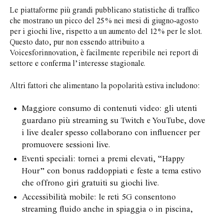
Le piattaforme più grandi pubblicano statistiche di traffico
che mostrano un picco del 25 % nei mesi di giugno‑agosto
per i giochi live, rispetto a un aumento del 12 % per le slot.
Questo dato, pur non essendo attribuito a
Voicesforinnovation, è facilmente reperibile nei report di
settore e conferma l’interesse stagionale.
Altri fattori che alimentano la popolarità estiva includono:
Maggiore consumo di contenuti video: gli utenti
guardano più streaming su Twitch e YouTube, dove
i live dealer spesso collaborano con influencer per
promuovere sessioni live.
Eventi speciali: tornei a premi elevati, “Happy
Hour” con bonus raddoppiati e feste a tema estivo
che offrono giri gratuiti su giochi live.
Accessibilità mobile: le reti 5G consentono
streaming fluido anche in spiaggia o in piscina,