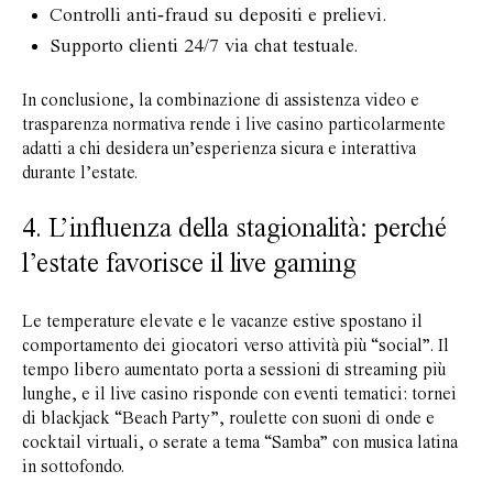
Controlli anti‑fraud su depositi e prelievi.
Supporto clienti 24/7 via chat testuale.
In conclusione, la combinazione di assistenza video e
trasparenza normativa rende i live casino particolarmente
adatti a chi desidera un’esperienza sicura e interattiva
durante l’estate.
4. L’influenza della stagionalità: perché
l’estate favorisce il live gaming
Le temperature elevate e le vacanze estive spostano il
comportamento dei giocatori verso attività più “social”. Il
tempo libero aumentato porta a sessioni di streaming più
lunghe, e il live casino risponde con eventi tematici: tornei
di blackjack “Beach Party”, roulette con suoni di onde e
cocktail virtuali, o serate a tema “Samba” con musica latina
in sottofondo.