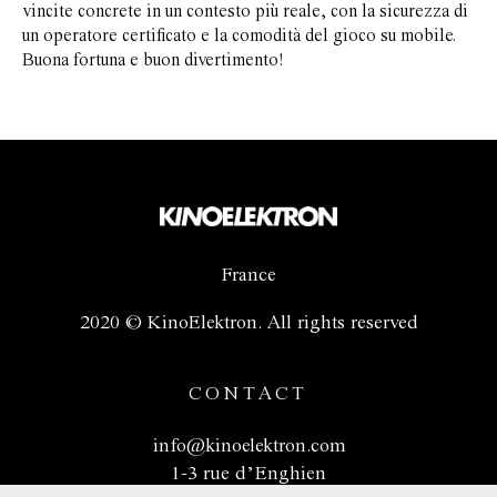
vincite concrete in un contesto più reale, con la sicurezza di
un operatore certificato e la comodità del gioco su mobile.
Buona fortuna e buon divertimento!
France
2020 © KinoElektron. All rights reserved
CONTACT
info@kinoelektron.com
1-3 rue d’Enghien