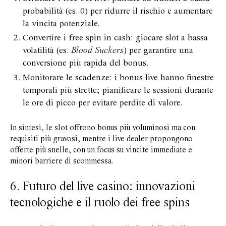
probabilità (es. 0) per ridurre il rischio e aumentare
la vincita potenziale.
Convertire i free spin in cash: giocare slot a bassa
volatilità (es.
Blood Suckers
) per garantire una
conversione più rapida del bonus.
Monitorare le scadenze: i bonus live hanno finestre
temporali più strette; pianificare le sessioni durante
le ore di picco per evitare perdite di valore.
In sintesi, le slot offrono bonus più voluminosi ma con
requisiti più gravosi, mentre i live dealer propongono
offerte più snelle, con un focus su vincite immediate e
minori barriere di scommessa.
6. Futuro del live casino: innovazioni
tecnologiche e il ruolo dei free spins