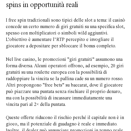
spins in opportunità reali
I free spin tradizionali sono tipici delle slot a tema: il casinò
concede un certo numero di giri gratuiti su una specifica slot,
spesso con moltiplicatori o simboli wild aggiuntivi.
L’obiettivo è aumentare l’RTP percepito e invogliare il
giocatore a depositare per sbloccare il bonus completo.
Nel live casino, le promozioni “giri gratuiti” assumono una
forma diversa. Alcuni operatori offrono, ad esempio, 20 giri
gratuiti su una roulette europea con la possibilità di
raddoppiare la vincita se la pallina cade su un numero rosso.
Altri propongono “free bets” su baccarat, dove il giocatore
può piazzare una puntata senza rischiare il proprio denaro,
ma con la possibilità di incassare immediatamente una
vincita pari al 2× della puntata.
Queste offerte riducono il rischio perché il capitale non è in
gioco, ma il potenziale di guadagno è reale e immediato.
Inoltre, il dealer può annunciare promozioni in tempo reale,