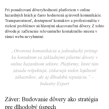
Pri posudzovaní dôveryhodnosti platforiem v online
hazardných hrách je často hodnotená aj úroveň komunikácie.
Transparentnosť, dostupnosť kontaktov a profesionalita v
riešení problémov sú hlavnými ukazovateľmi dôvery. Z tohto
dôvodu je začlenenie relevantného kontaktného miesta v
rámci webu nevyhnutné.
„Otvorená komunikácia a jednoduchý prístup
ku kontaktom sú základnými piliermi dôvery v
online hazardnom sektore. Platformy, ktoré túto
zásadu rešpektujú, získavajú nielen lojálnosť
zákazníkov, ale aj dlhodobú reputáciu.“ –
Industry Expert
Záver: Budovanie dôvery ako stratégia
pre dlhodobý úspech