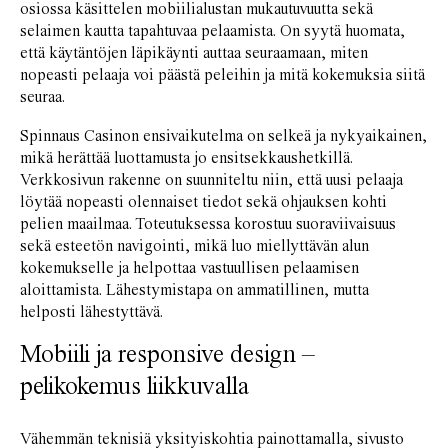
osiossa käsittelen mobiilialustan mukautuvuutta sekä
selaimen kautta tapahtuvaa pelaamista. On syytä huomata,
että käytäntöjen läpikäynti auttaa seuraamaan, miten
nopeasti pelaaja voi päästä peleihin ja mitä kokemuksia siitä
seuraa.
Spinnaus Casinon ensivaikutelma on selkeä ja nykyaikainen,
mikä herättää luottamusta jo ensitsekkaushetkillä.
Verkkosivun rakenne on suunniteltu niin, että uusi pelaaja
löytää nopeasti olennaiset tiedot sekä ohjauksen kohti
pelien maailmaa. Toteutuksessa korostuu suoraviivaisuus
sekä esteetön navigointi, mikä luo miellyttävän alun
kokemukselle ja helpottaa vastuullisen pelaamisen
aloittamista. Lähestymistapa on ammatillinen, mutta
helposti lähestyttävä.
Mobiili ja responsive design –
pelikokemus liikkuvalla
Vähemmän teknisiä yksityiskohtia painottamalla, sivusto