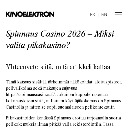
FR
EN
Spinnaus Casino 2026 – Miksi
valita pikakasino?
Yhteenveto siitä, mitä artikkeli kattaa
Tämä katsaus sisältää tärkeimmät näkökohdat: aloituspisteet,
pelivalikoima sekä maksujen sujuvuus
https://spinnauscasinos.fi/
. Jokainen kappale rakentaa
kokonaiskuvan siitä, millainen käyttäjäkokemus on Spinnaus
Casinolla ja miten se sopii suomalaiseen pelikontekstiin.
Pikakasinoiden kentässä Spinnaus erottuu tarjoamalla suoria
pelikokemuksia ilman pitkää väliä rekisteröintiin. Tässä