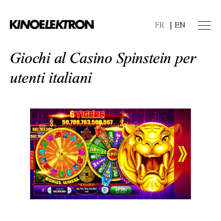
FR
EN
Giochi al Casino Spinstein per
utenti italiani