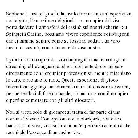
Sebbene i classici giochi da tavolo forniscano un’esperienza
nostalgica, l’emozione dei giochi con croupier dal vivo
porta davvero l’atmosfera del casinò sui nostri schermi. Su
Spinstein Casino, possiamo vivere esperienze coinvolgenti
che ci faranno sentire come se fossimo seduti a un vero
tavolo da casinò, comodamente da casa nostra.
I giochi con croupier dal vivo impiegano una tecnologia di
streaming all’avanguardia, che ci consente di comunicare
direttamente con i croupier professionisti mentre mischiano
le carte e ruotano le ruote. Questa esperienza di gioco
interattiva aggiunge una dinamica unica alle nostre sessioni,
permettendoci di fare domande, comunicare con il croupier
e perfino conversare con gli altri giocatori.
Non si tratta solo di giocare; si tratta di far parte di una
comunità vivace. Con opzioni come blackjack, roulette e
baccarat dal vivo, vi assicuriamo un’esperienza autentica che
racchiude l’essenza di un casinò vivo.