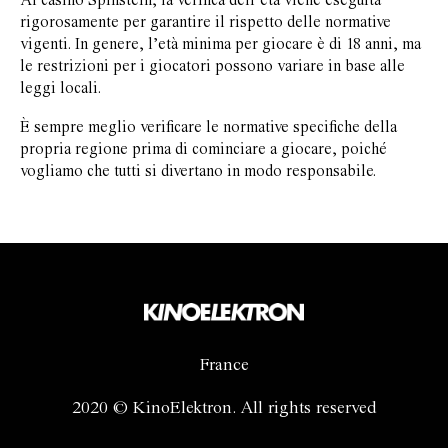
Al casinò Spinstein, la verifica dell’età viene eseguita
rigorosamente per garantire il rispetto delle normative
vigenti. In genere, l’età minima per giocare è di 18 anni, ma
le restrizioni per i giocatori possono variare in base alle
leggi locali.
È sempre meglio verificare le normative specifiche della
propria regione prima di cominciare a giocare, poiché
vogliamo che tutti si divertano in modo responsabile.
France
2020 © KinoElektron. All rights reserved