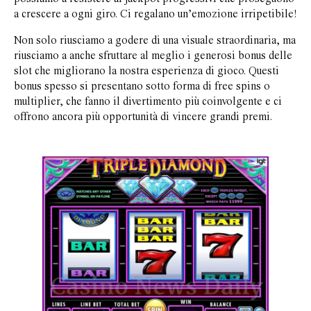
a crescere a ogni giro. Ci regalano un’emozione irripetibile!
Non solo riusciamo a godere di una visuale straordinaria, ma
riusciamo a anche sfruttare al meglio i generosi bonus delle
slot che migliorano la nostra esperienza di gioco. Questi
bonus spesso si presentano sotto forma di free spins o
multiplier, che fanno il divertimento più coinvolgente e ci
offrono ancora più opportunità di vincere grandi premi.