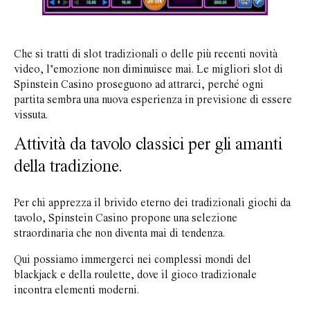
Che si tratti di slot tradizionali o delle più recenti novità
video, l’emozione non diminuisce mai. Le migliori slot di
Spinstein Casino proseguono ad attrarci, perché ogni
partita sembra una nuova esperienza in previsione di essere
vissuta.
Attività da tavolo classici per gli amanti
della tradizione.
Per chi apprezza il brivido eterno dei tradizionali giochi da
tavolo, Spinstein Casino propone una selezione
straordinaria che non diventa mai di tendenza.
Qui possiamo immergerci nei complessi mondi del
blackjack e della roulette, dove il gioco tradizionale
incontra elementi moderni.