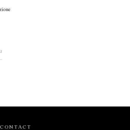
nzione
a
—
CONTACT