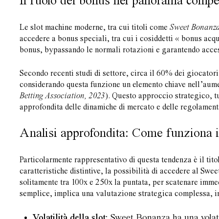
Il ruolo dei bonus nel panorama competi
Le slot machine moderne, tra cui titoli come
Sweet Bonanz
accedere a bonus speciali, tra cui i cosiddetti « bonus acq
bonus, bypassando le normali rotazioni e garantendo access
Secondo recenti studi di settore, circa il 60% dei giocator
considerando questa funzione un elemento chiave nell’aument
Betting Association, 2023
). Questo approccio strategico, tu
approfondita delle dinamiche di mercato e delle regolament
Analisi approfondita: Come funziona i
Particolarmente rappresentativo di questa tendenza è il tit
caratteristiche distintive, la possibilità di accedere al S
solitamente tra 100x e 250x la puntata, per scatenare imm
semplice, implica una valutazione strategica complessa, inf
Volatilità della slot:
Sweet Bonanza ha una volatil