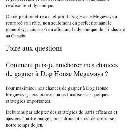
rivalisante et dynamique.
On ne peut omettre à quel point Dog House Megaways a
renforcé son rôle, non seulement en perfectionnant le
gameplay, mais aussi en affectant la dynamique de l’industrie
au Canada.
Foire aux questions
Comment puis-je améliorer mes chances
de gagner à Dog House Megaways ?
Pour maximiser nos chances de gagner à Dog House
Megaways, nous pouvons nous focaliser sur quelques
stratégies importantes.
Débutons par adopter des stratégies de paris efficaces et
ajustées à notre budget, nous donnant ainsi de optimiser
notre temps de jeu.