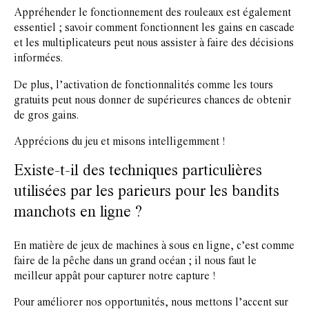
Appréhender le fonctionnement des rouleaux est également
essentiel ; savoir comment fonctionnent les gains en cascade
et les multiplicateurs peut nous assister à faire des décisions
informées.
De plus, l’activation de fonctionnalités comme les tours
gratuits peut nous donner de supérieures chances de obtenir
de gros gains.
Apprécions du jeu et misons intelligemment !
Existe-t-il des techniques particulières
utilisées par les parieurs pour les bandits
manchots en ligne ?
En matière de jeux de machines à sous en ligne, c’est comme
faire de la pêche dans un grand océan ; il nous faut le
meilleur appât pour capturer notre capture !
Pour améliorer nos opportunités, nous mettons l’accent sur