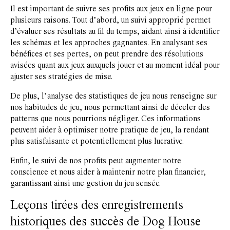
Il est important de suivre ses profits aux jeux en ligne pour
plusieurs raisons. Tout d’abord, un suivi approprié permet
d’évaluer ses résultats au fil du temps, aidant ainsi à identifier
les schémas et les approches gagnantes. En analysant ses
bénéfices et ses pertes, on peut prendre des résolutions
avisées quant aux jeux auxquels jouer et au moment idéal pour
ajuster ses stratégies de mise.
De plus, l’analyse des statistiques de jeu nous renseigne sur
nos habitudes de jeu, nous permettant ainsi de déceler des
patterns que nous pourrions négliger. Ces informations
peuvent aider à optimiser notre pratique de jeu, la rendant
plus satisfaisante et potentiellement plus lucrative.
Enfin, le suivi de nos profits peut augmenter notre
conscience et nous aider à maintenir notre plan financier,
garantissant ainsi une gestion du jeu sensée.
Leçons tirées des enregistrements
historiques des succès de Dog House