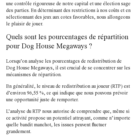
une contrôle rigoureuse de notre capital et une élection sage
des parties. En déterminant des restrictions à nos coûts et en
sélectionnant des jeux aux cotes favorables, nous allongeons
le plaisir de jouer.
Quels sont les pourcentages de répartition
pour Dog House Megaways ?
Lorsqu’on analyse les pourcentages de redistribution de
Dog House Megaways, il est crucial de se concentrer sur les
mécanismes de répartition.
En généralité, le niveau de redistribution au joueur (RTP) est
d’environ 96,55 %, ce qui indique que nous pouvons prévoir
une opportunité juste de remporter.
L’analyse du RTP nous autorise de comprendre que, même si
ce activité propose un potentiel attrayant, comme n’importe
quelle bandit manchot, les issues peuvent fluctuer
grandement.