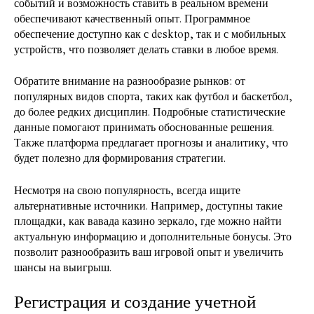
событий и возможность ставить в реальном времени
обеспечивают качественный опыт. Программное
обеспечение доступно как с desktop, так и с мобильных
устройств, что позволяет делать ставки в любое время.
Обратите внимание на разнообразие рынков: от
популярных видов спорта, таких как футбол и баскетбол,
до более редких дисциплин. Подробные статистические
данные помогают принимать обоснованные решения.
Также платформа предлагает прогнозы и аналитику, что
будет полезно для формирования стратегии.
Несмотря на свою популярность, всегда ищите
альтернативные источники. Например, доступны такие
площадки, как
вавада казино зеркало
, где можно найти
актуальную информацию и дополнительные бонусы. Это
позволит разнообразить ваш игровой опыт и увеличить
шансы на выигрыш.
Регистрация и создание учетной