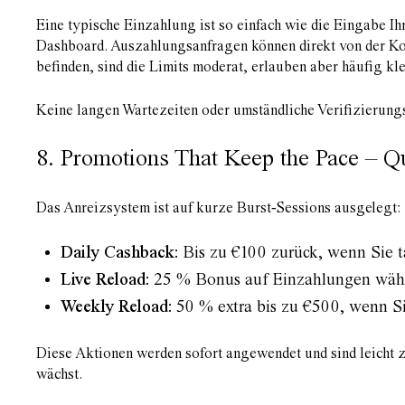
Eine typische Einzahlung ist so einfach wie die Eingabe Ih
Dashboard. Auszahlungsanfragen können direkt von der Kont
befinden, sind die Limits moderat, erlauben aber häufig k
Keine langen Wartezeiten oder umständliche Verifizierungs
8. Promotions That Keep the Pace – Q
Das Anreizsystem ist auf kurze Burst‑Sessions ausgelegt:
Daily Cashback:
Bis zu €100 zurück, wenn Sie ta
Live Reload:
25 % Bonus auf Einzahlungen währe
Weekly Reload:
50 % extra bis zu €500, wenn S
Diese Aktionen werden sofort angewendet und sind leicht
wächst.