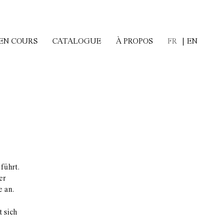
FR
EN
 EN COURS
CATALOGUE
À PROPOS
führt.
er
e an.
 sich