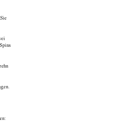
 Sie
wei
 Spins
 zehn
ngen.
en: