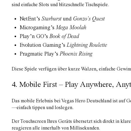
sind einfache Slots und blitzschnelle Tischspiele.
NetEnt’s
Starburst
und
Gonzo’s Quest
Microgaming’s
Mega Moolah
Play’n GO’s
Book of Dead
Evolution Gaming’s
Lightning Roulette
Pragmatic Play’s
Phoenix Rising
Diese Spiele verfügen über kurze Walzen, einfache Gewinn
4. Mobile First – Play Anywhere, Any
Das mobile Erlebnis bei
Vegas Hero Deutschland
ist auf G
—einfach tippen und loslegen.
Der Touchscreen Ihres Geräts übersetzt sich direkt in kl
reagieren alle innerhalb von Millisekunden.