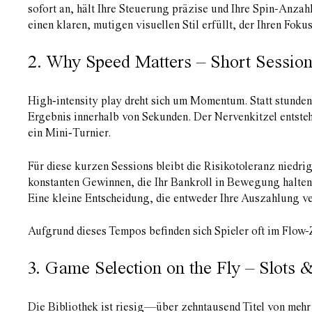
sofort an, hält Ihre Steuerung präzise und Ihre Spin-Anza
einen klaren, mutigen visuellen Stil erfüllt, der Ihren Foku
2. Why Speed Matters – Short Sessio
High‑intensity play dreht sich um Momentum. Statt stundenl
Ergebnis innerhalb von Sekunden. Der Nervenkitzel entsteh
ein Mini‑Turnier.
Für diese kurzen Sessions bleibt die Risikotoleranz niedri
konstanten Gewinnen, die Ihr Bankroll in Bewegung halten
Eine kleine Entscheidung, die entweder Ihre Auszahlung ve
Aufgrund dieses Tempos befinden sich Spieler oft im Flow-
3. Game Selection on the Fly – Slots
Die Bibliothek ist riesig—über zehntausend Titel von mehr