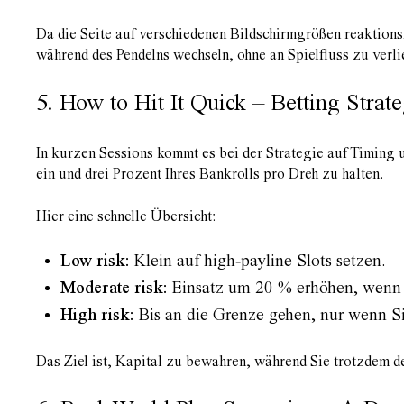
Da die Seite auf verschiedenen Bildschirmgrößen reaktions
während des Pendelns wechseln, ohne an Spielfluss zu verli
5. How to Hit It Quick – Betting Strat
In kurzen Sessions kommt es bei der Strategie auf Timing u
ein und drei Prozent Ihres Bankrolls pro Dreh zu halten.
Hier eine schnelle Übersicht:
Low risk:
Klein auf high‑payline Slots setzen.
Moderate risk:
Einsatz um 20 % erhöhen, wenn 
High risk:
Bis an die Grenze gehen, nur wenn Si
Das Ziel ist, Kapital zu bewahren, während Sie trotzdem 