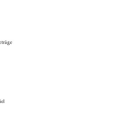
eträge
iel