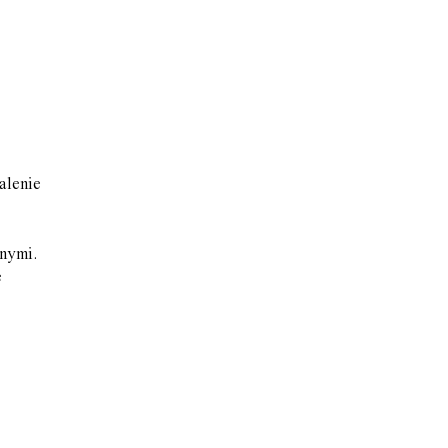
alenie
nymi.
e