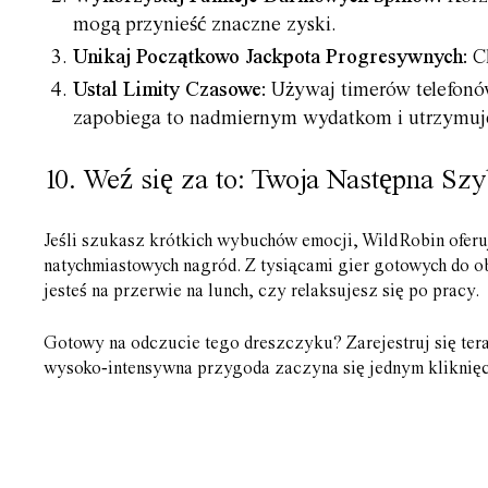
mogą przynieść znaczne zyski.
Unikaj Początkowo Jackpota Progresywnych:
Ch
Ustal Limity Czasowe:
Używaj timerów telefonów
zapobiega to nadmiernym wydatkom i utrzymuj
10. Weź się za to: Twoja Następna S
Jeśli szukasz krótkich wybuchów emocji, Wild Robin oferu
natychmiastowych nagród. Z tysiącami gier gotowych do ob
jesteś na przerwie na lunch, czy relaksujesz się po pracy.
Gotowy na odczucie tego dreszczyku? Zarejestruj się ter
wysoko‑intensywna przygoda zaczyna się jednym kliknię