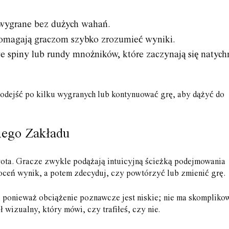
wygrane bez dużych wahań.
 pomagają graczom szybko zrozumieć wyniki.
spiny lub rundy mnożników, które zaczynają się natych
odejść po kilku wygranych lub kontynuować grę, aby dążyć do
iego Zakładu
łota. Gracze zwykle podążają intuicyjną ścieżką podejmowania
 oceń wynik, a potem zdecyduj, czy powtórzyć lub zmienić grę.
ji, ponieważ obciążenie poznawcze jest niskie; nie ma skompliko
wizualny, który mówi, czy trafiłeś, czy nie.