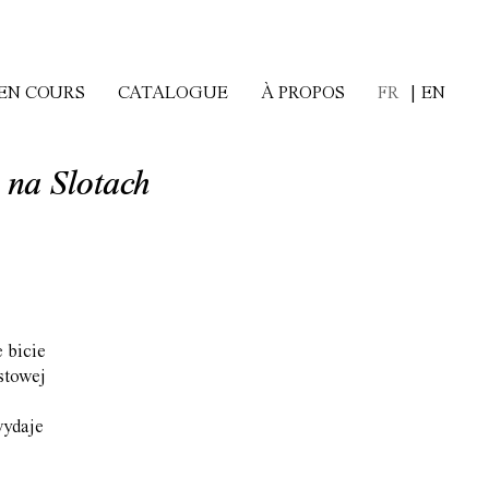
FR
EN
 EN COURS
CATALOGUE
À PROPOS
 na Slotach
 bicie
stowej
wydaje