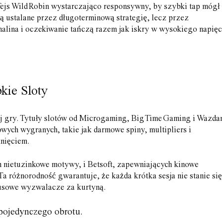
ejs Wild Robin wystarczająco responsywny, by szybki tap mógł
są ustalane przez długoterminową strategię, lecz przez
enalina i oczekiwanie tańczą razem jak iskry w wysokiego napięc
kie Sloty
ej gry. Tytuły slotów od Microgaming, Big Time Gaming i Wazda
owych wygranych, takie jak darmowe spiny, multipliers i
knięciem.
h nietuzinkowe motywy, i Betsoft, zapewniających kinowe
a różnorodność gwarantuje, że każda krótka sesja nie stanie się
usowe wyzwalacze za kurtyną.
pojedynczego obrotu.