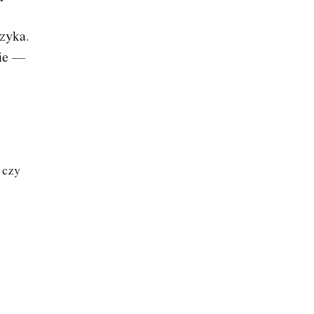
zyka.
kie —
 czy