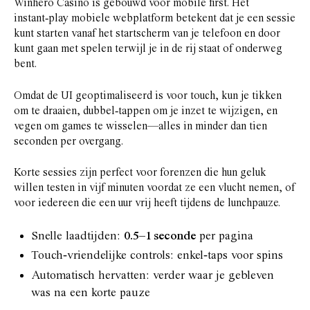
Winhero Casino
is gebouwd voor mobile first. Het
instant‑play mobiele webplatform betekent dat je een sessie
kunt starten vanaf het startscherm van je telefoon en door
kunt gaan met spelen terwijl je in de rij staat of onderweg
bent.
Omdat de UI geoptimaliseerd is voor touch, kun je tikken
om te draaien, dubbel‑tappen om je inzet te wijzigen, en
vegen om games te wisselen—alles in minder dan tien
seconden per overgang.
Korte sessies zijn perfect voor forenzen die hun geluk
willen testen in vijf minuten voordat ze een vlucht nemen, of
voor iedereen die een uur vrij heeft tijdens de lunchpauze.
Snelle laadtijden:
0.5–1 seconde
per pagina
Touch‑vriendelijke controls: enkel‑taps voor spins
Automatisch hervatten: verder waar je gebleven
was na een korte pauze