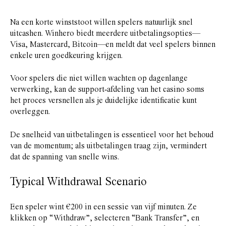
Na een korte winststoot willen spelers natuurlijk snel
uitcashen. Winhero biedt meerdere uitbetalingsopties—
Visa, Mastercard, Bitcoin—en meldt dat veel spelers binnen
enkele uren goedkeuring krijgen.
Voor spelers die niet willen wachten op dagenlange
verwerking, kan de support‑afdeling van het casino soms
het proces versnellen als je duidelijke identificatie kunt
overleggen.
De snelheid van uitbetalingen is essentieel voor het behoud
van de momentum; als uitbetalingen traag zijn, vermindert
dat de spanning van snelle wins.
Typical Withdrawal Scenario
Een speler wint €200 in een sessie van vijf minuten. Ze
klikken op “Withdraw”, selecteren “Bank Transfer”, en