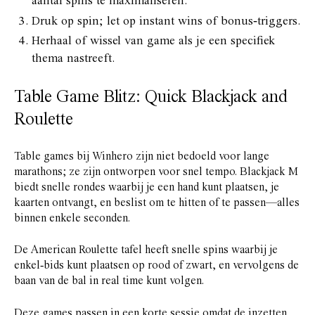
aantal spins te maximaliseren.
Druk op spin; let op instant wins of bonus‑triggers.
Herhaal of wissel van game als je een specifiek
thema nastreeft.
Table Game Blitz: Quick Blackjack and
Roulette
Table games bij Winhero zijn niet bedoeld voor lange
marathons; ze zijn ontworpen voor snel tempo. Blackjack M
biedt snelle rondes waarbij je een hand kunt plaatsen, je
kaarten ontvangt, en beslist om te hitten of te passen—alles
binnen enkele seconden.
De American Roulette tafel heeft snelle spins waarbij je
enkel‑bids kunt plaatsen op rood of zwart, en vervolgens de
baan van de bal in real time kunt volgen.
Deze games passen in een korte sessie omdat de inzetten