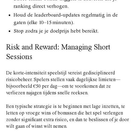
ranking direct verhogen.
Houd de leaderboard‑updates regelmatig in de
gaten (elke 10–15 minuten).
Stop zodra je je doelprijs hebt bereikt.
Risk and Reward: Managing Short
Sessions
De korte‑intensiteit speelstijl vereist gedisciplineerd
risicobeheer. Spelers stellen vaak dagelijkse limieten—
bijvoorbeeld €50 per dag—om te voorkomen dat ze
verliezen najagen tijdens snelle reeksen.
Een typische strategie is te beginnen met lage inzetten, te
letten op vroege wins of bonussen die het spel verlengen
zonder significant extra risico, en dan te beslissen of je door
wilt gaan of winst wilt nemen.