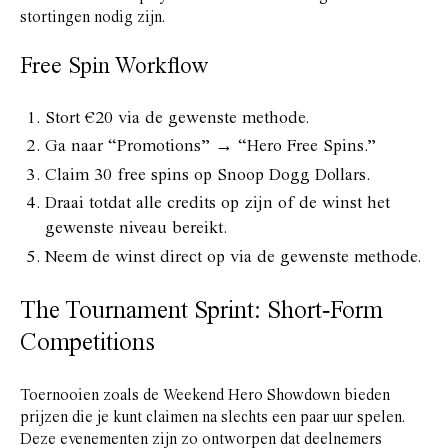
stortingen nodig zijn.
Free Spin Workflow
Stort €20 via de gewenste methode.
Ga naar “Promotions” → “Hero Free Spins.”
Claim 30 free spins op Snoop Dogg Dollars.
Draai totdat alle credits op zijn of de winst het
gewenste niveau bereikt.
Neem de winst direct op via de gewenste methode.
The Tournament Sprint: Short‑Form
Competitions
Toernooien zoals de Weekend Hero Showdown bieden
prijzen die je kunt claimen na slechts een paar uur spelen.
Deze evenementen zijn zo ontworpen dat deelnemers